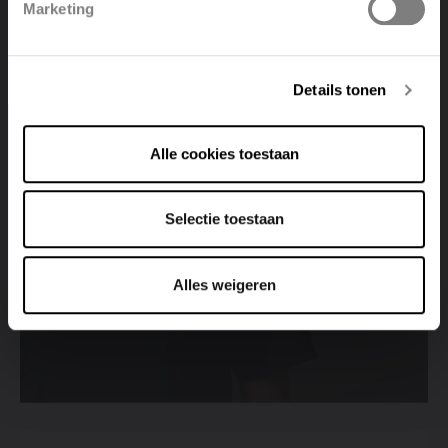
Marketing
Deutsch
Italiano
Cerca un punto vendita
Details tonen
Visualizza tutti i punti vendita
Alle cookies toestaan
Selectie toestaan
Alles weigeren