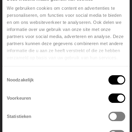
Cerca un punto vendita
We gebruiken cookies om content en advertenties te
personaliseren, om functies voor social media te bieden
en om ons websiteverkeer te analyseren. Ook delen we
informatie over uw gebruik van onze site met onze
partners voor social media, adverteren en analyse. Deze
Download
partners kunnen deze gegevens combineren met andere
informatie die u aan ze heeft verstrekt of die ze hebben
verzameld op basis van uw gebruik van hun services.
Welcome, please select your
Accessori (13)
language
Toestemmingsselectie
Noodzakelijk
English
Nederlands
Colori disponibili (45)
Voorkeuren
België
Français
Statistieken
Polski
Belgique