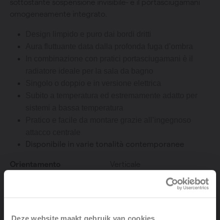
sottostante sospensione invisibile- e il portasciugamani
omogeneamente integrato.
Design limpido e puro dai bordi dritti
Aura fluttuante data dalla profonda fuga d’ombra
In combinazione con pratici portasciugamani è il
radiatore ideale per la sala da bagno
Singolo o doppio e in versione elettrica
Subito a temperatura ed estremamente adatto per
sistemi a bassa temperatura
Pratico e facile da montare grazie all’ingegnoso
attacco centrale
Disponibile in varie tonalità contemporanee
Orientamento
Verticale
Mostra informazioni sul prodotto
Deze website maakt gebruik van cookies