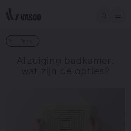
Direct naar de inhoud
Ons aanbod
Terug
Afzuiging badkamer:
Services
wat zijn de opties?
Inspiratie
Contact