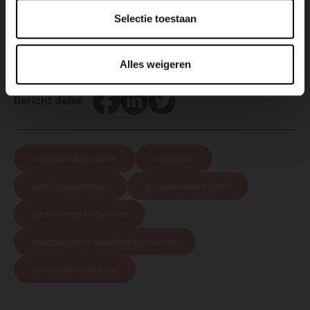
Ontdek nu onze ventilatie mogelijkheden!
Selectie toestaan
Alles weigeren
Facebook
LinkedIn
Twitter
Bericht delen
ventilatie badkamer
ventilatie
ventilatiesysteem
badkamerventilator
verluchting badkamer
mechanische ventilatie badkamer
badkamer ventilatie