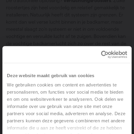
De traditionele oplossing?
Verluchtingsroosters
. Zulke
roostertjes zijn heel voordelig en relatief gemakkelijk te
installeren. Natuurlijk heeft dit systeem zijn grenzen. Er
komt dan wel verse lucht binnen in je badkamer, maar
meestal slaagt zo’n systeem er niet in om voldoende
vochtige en vervuilde lucht af te zuigen. Bovendien kan
de vochtige badkamerlucht zich zo over de rest van de
woning verspreiden, wat de kans op
schimmelproblemen in de andere ruimtes vergroot.
Deze website maakt gebruik van cookies
Voordelen van mechanische ventilatie in de badkamer
We gebruiken cookies om content en advertenties te
Een
mechanisch ventilatiesysteem
is veel efficiënter. Er
personaliseren, om functies voor social media te bieden
zijn twee vaak voorkomende mechanische
en om ons websiteverkeer te analyseren. Ook delen we
ventilatiesystemen, namelijk systemen C en D.
informatie over uw gebruik van onze site met onze
partners voor social media, adverteren en analyse. Deze
Een
systeem C
is uiteraard duurder dan natuurlijke
partners kunnen deze gegevens combineren met andere
ventilatie, maar slaagt er wel veel beter in om de
informatie die u aan ze heeft verstrekt of die ze hebben
luchtvochtigheid in je badkamer op het juiste peil te