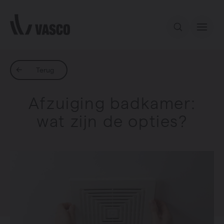
Direct naar de inhoud
Ons aanbod
Terug
Afzuiging badkamer:
Inspiratie
wat zijn de opties?
Contact