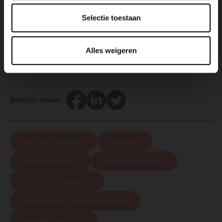
Selectie toestaan
Ontdek onze ventilatie!
Alles weigeren
Facebook
LinkedIn
Twitter
Bericht delen
ventilatie badkamer
ventilatie
ventilatiesysteem
badkamerventilator
verluchting badkamer
mechanische ventilatie badkamer
badkamer ventilatie