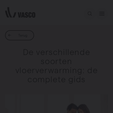
Direct naar de inhoud
Ons aanbod
Terug
De verschillende
Services
soorten
vloerverwarming: de
Inspiratie
complete gids
Contact