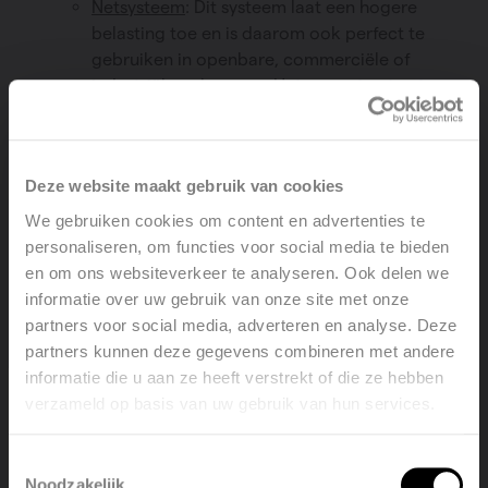
Netsysteem
: Dit systeem laat een hogere
belasting toe en is daarom ook perfect te
gebruiken in openbare, commerciële of
industriële gebouwen. Het gecoat netsysteem
neutraliseert meteen ook oneffenheden uit de
ondervloer.
Droog systeem
: Dankzij de lage opbouwhoogte is
Deze website maakt gebruik van cookies
het droog systeem ideaal voor renovatieprojecten
en houtskeletbouw. De vloerverwarmingsbuis
We gebruiken cookies om content en advertenties te
wordt rechtstreeks in de isolatie geplaatst. Bij een
personaliseren, om functies voor social media te bieden
lagere belasting kan de vloerafwerking zelfs
en om ons websiteverkeer te analyseren. Ook delen we
rechtstreeks op de Vasco-plaat gelegd worden.
informatie over uw gebruik van onze site met onze
Gevolg: snelle reactietijd en instant warme voeten.
partners voor social media, adverteren en analyse. Deze
Freessysteem
: Op het laatste moment besloten om
partners kunnen deze gegevens combineren met andere
vloerverwarming te plaatsen? Kies dan voor het
informatie die u aan ze heeft verstrekt of die ze hebben
multiflexibele Vasco-freessysteem. Het is dé
verzameld op basis van uw gebruik van hun services.
Welcome, please select your
oplossing voor ruimtes die eigenlijk niet
language
opgebouwd zijn voor vloerverwarming. Want tot
Toestemmingsselectie
net voor de vloerafwerking, kunnen sleuven
Noodzakelijk