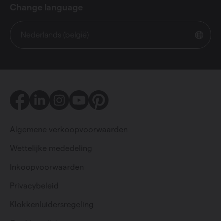
Change language
Nederlands (belgië)
Facebook
LinkedIn
Instagram
Youtube
Pinterest
Algemene verkoopvoorwaarden
Wettelijke mededeling
Inkoopvoorwaarden
Privacybeleid
Particulier
Professioneel
Klokkenluidersregeling