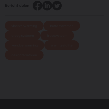
Facebook
LinkedIn
Twitter
Bericht delen
vloerverwarming
natte systemen
droog systeem
freessysteem
wandverwarming
warmteafgifte
designradiatoren