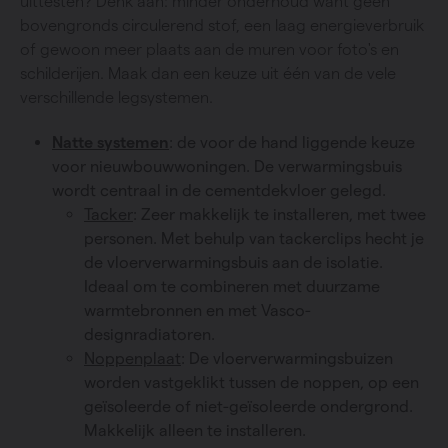
uittesten? Denk aan: minder onderhoud
want geen
bovengronds circulerend stof, een laag energieverbruik
of gewoon meer plaats
aan de muren voor foto's en
schilderijen. Maak dan een keuze uit één van de vele
verschillende legsystemen.
Natte systemen
: de voor de hand liggende keuze
voor nieuwbouwwoningen. De verwarmingsbuis
wordt centraal in de cementdekvloer gelegd.
Tacker
: Zeer makkelijk te installeren, met twee
personen. Met behulp van tackerclips hecht je
de vloerverwarmingsbuis aan de isolatie.
Ideaal om te combineren met duurzame
warmtebronnen en met Vasco-
designradiatoren.
Noppenplaat
: De vloerverwarmingsbuizen
worden vastgeklikt tussen de noppen, op een
geïsoleerde of niet-geïsoleerde ondergrond.
Makkelijk alleen te installeren.