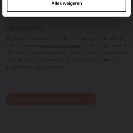
gewenste temperatuur in je keuken of badkamer heel
Alles weigeren
snel bereikt.
Wandverwarming
Kleine ruimtes met een te kleine vloeroppervlakte lenen
zich beter voor
wandverwarming
. Het leidingnet wordt
dan in de wand aangebracht. Wandverwarming is ideaal
voor nieuwbouw, renovatie of voor kleinere ruimtes
zoals keuken of badkamer.
Ontdek onze vloerverwarming!