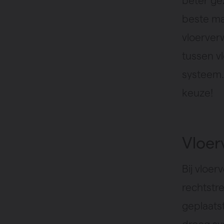
beter ge
beste ma
vloerver
tussen v
systeem.
keuze!
Vloer
Bij vloe
rechtstr
geplaats