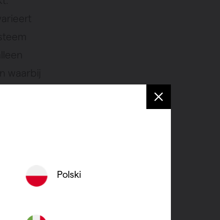
t.
arieert
ysteem
lleen
n waarbij
at
en
Polski
co op