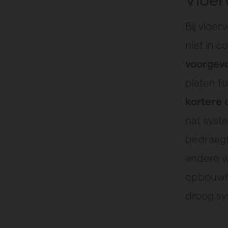
Bij vloe
niet in 
voorgevo
platen f
kortere 
nat syst
bedraag
andere w
opbouwho
droog sy