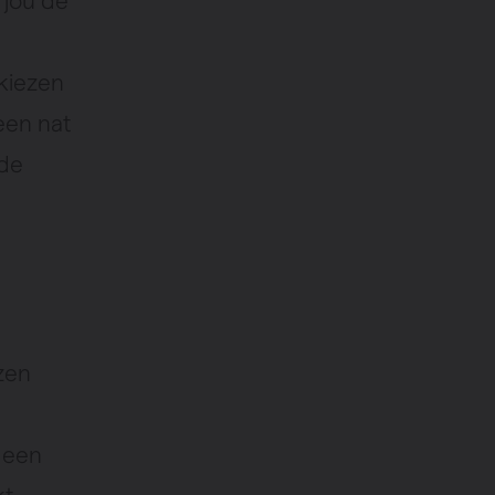
 jou de
kiezen
een nat
 de
zen
 een