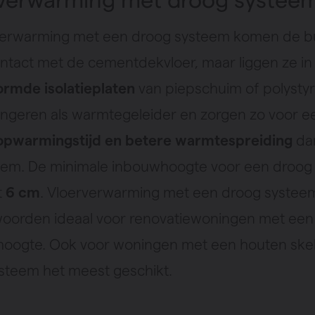
rverwarming met een droog systeem komen de b
contact met de cementdekvloer, maar liggen ze in
rmde isolatieplaten
van piepschuim of polysty
ungeren als warmtegeleider en zorgen zo voor e
opwarmingstijd en betere warmtespreiding
dan
eem. De minimale inbouwhoogte voor een droog
t
6 cm
. Vloerverwarming met een droog systeem
oorden ideaal voor renovatiewoningen met een
ogte. Ook voor woningen met een houten skele
steem het meest geschikt.