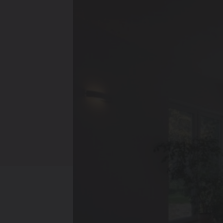
Verwarmin
Ventileren
Warmtepo