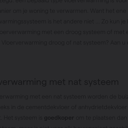
zegd: een bepaald type vloerverwarming is voor
nier om je woning te verwarmen. Want het ene
warmingssysteem is het andere niet … Zo kun je 
loerverwarming met een droog systeem of met 
 Vloerverwarming droog of nat systeem? Aan u
verwarming met nat systeem
rverwarming met een nat systeem worden de bui
eeks in de cementdekvloer of anhydrietdekvloer
t. Het systeem is
goedkoper
om te plaatsen dan