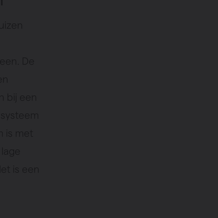
uizen
reen. De
en
 bij een
 systeem
 is met
 lage
t is een