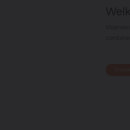
Welk
Vloerver
combiner
Ontdek