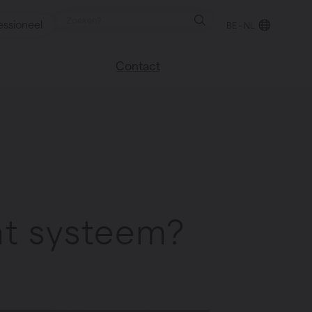
essioneel
BE - NL
Contact
 blog
Vind een verkooppunt
We helpen graag
verder
uren
Veel gestelde vragen
Instructie video
at systeem?