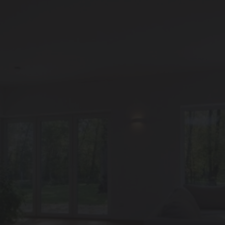
g
mpen