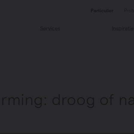
Particulier
Prof
Services
Inspiratie
ten
Alle services
Lees onze
Vasco huis
ssoires
Vasco kle
rming: droog of n