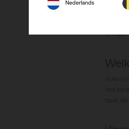
barsten 
Nederlands
opwarmen
het aanb
of staal
Welk
Vloerver
met kera
tapijt zi
Vloer