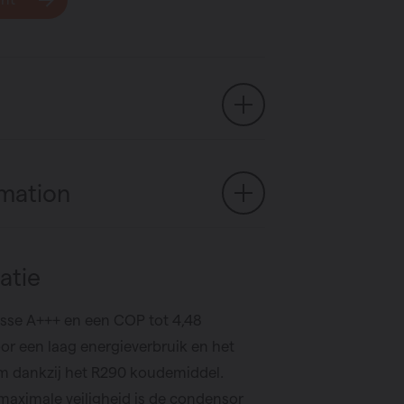
rmation
atie
lasse A+++ en een COP tot 4,48
r een laag energieverbruik en het
m dankzij het R290 koudemiddel.
maximale veiligheid is de condensor