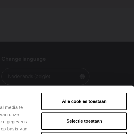
Change language
Nederlands (belgië)
Alle cookies toestaan
al media te
 van onze
Selectie toestaan
deze gegevens
 op basis van