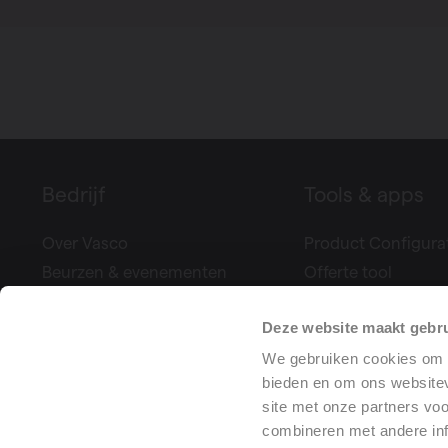
Bedrijf
Tools & apps
Over Vasco
Product Configura
Beurzen & evenementen
Offerte tool
Pers
Climate Control
Deze website maakt gebru
Projectreferenties
Bereken uw ventila
We gebruiken cookies om c
Vacatures
Prestatieverklaring
bieden en om ons websitev
Training center
site met onze partners vo
combineren met andere inf