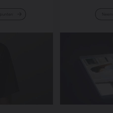
ppunten
Neem 