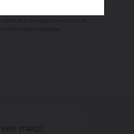
: Met een uitstekende prijs-
g maakt de X-change® Dynamic Eco de
ptechnologie betaalbaar.
 een vraag?