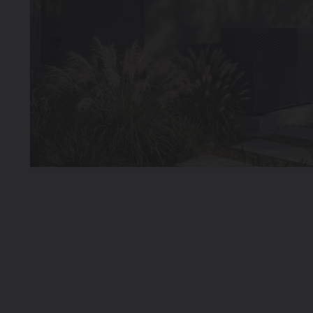
Verwarmin
Ventileren
Warmtepo