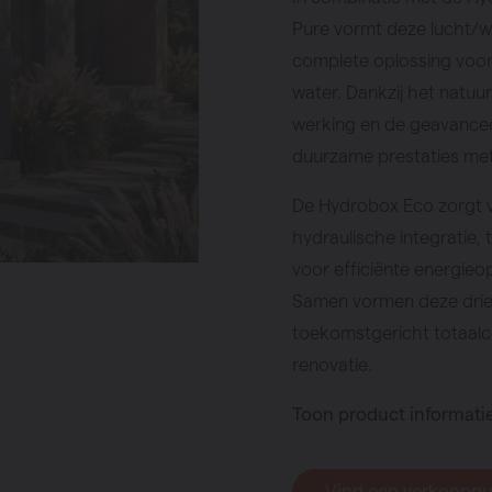
g
Pure vormt deze lucht
complete oplossing voor
mpen
water. Dankzij het natuur
werking en de geavancee
duurzame prestaties me
De Hydrobox Eco zorgt vo
hydraulische integratie, 
voor efficiënte energie
Samen vormen deze dri
toekomstgericht totaal
renovatie.
Toon product informati
Vind een verkoopp