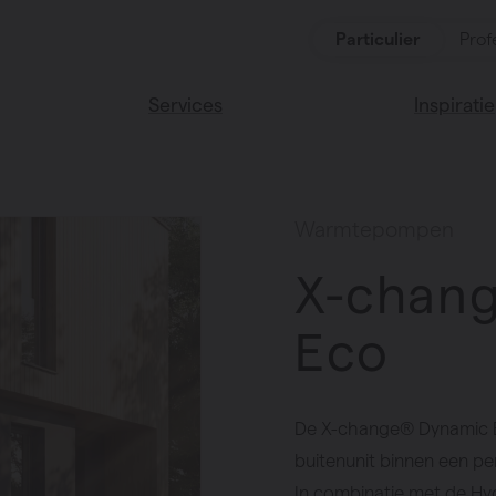
Particulier
Prof
Services
Inspiratie
ten
Alle services
Lees onze
Vasco huis
ssoires
Warmtepompen
Vasco kle
X-chan
Eco
De X-change® Dynamic Ec
buitenunit binnen een 
In combinatie met de H