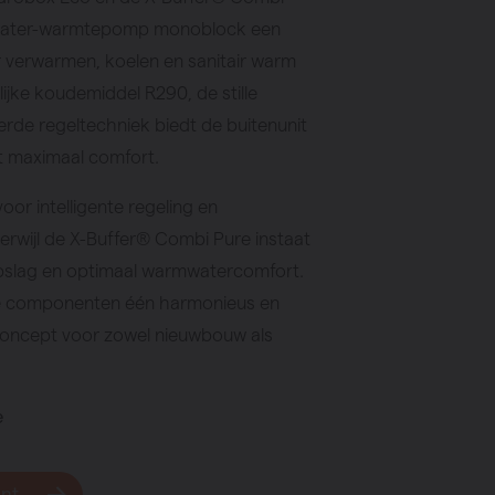
/water-warmtepomp monoblock een
 verwarmen, koelen en sanitair warm
lijke koudemiddel R290, de stille
rde regeltechniek biedt de buitenunit
t maximaal comfort.
or intelligente regeling en
terwijl de X-Buffer® Combi Pure instaat
opslag en optimaal warmwatercomfort.
e componenten één harmonieus en
concept voor zowel nieuwbouw als
e
unt