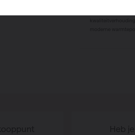
als renovatie.
Aantrekkelijke prijs
kwaliteitverhoudin
moderne warmtepom
kooppunt
Heb je