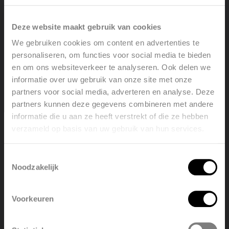
nieuwbouwwoningen met een houtskelet en/of houten
vloeren.
Deze website maakt gebruik van cookies
We gebruiken cookies om content en advertenties te
personaliseren, om functies voor social media te bieden
3. Een goede oplossing voor verschillende
vloeren
en om ons websiteverkeer te analyseren. Ook delen we
informatie over uw gebruik van onze site met onze
Een droog systeem is combineerbaar met
partners voor social media, adverteren en analyse. Deze
verschillende vloersoorten
: van tegels tot natuursteen
partners kunnen deze gegevens combineren met andere
en zelfs parket! Bij lagere belasting kun je de
informatie die u aan ze heeft verstrekt of die ze hebben
vloerbedekking rechtstreeks, zonder cementvloer,
verzameld op basis van uw gebruik van hun services.
Welcome, please select your
aanbrengen op de Vasco-plaat.
language
Toestemmingsselectie
Noodzakelijk
4. Je kunt op lage temperatuur verwarmen
English
Nederlands
Door de uitstekende warmtegeleiding van een droog
Voorkeuren
systeem is
lagetemperatuurverwarming
perfect
België
Français
mogelijk. Zo bespaar je op je energiefactuur, terwijl je