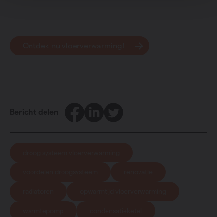
Ontdek nu vloerverwarming!
Facebook
LinkedIn
Twitter
Bericht delen
droog systeem vloerverwarming
voordelen droogsysteem
renovatie
radiatoren
opwarmtijd vloerverwarming
warmtepomp
condensatieketel