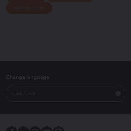
designradiatoren
Change language
Nederlands
Facebook
LinkedIn
Instagram
Youtube
Pinterest