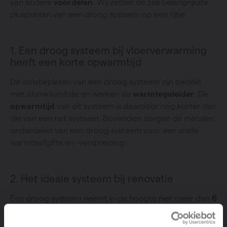
van andere
voordelen
. Wij zetten de zes belangrijkste
pluspunten van een droog systeem op een rijtje.
1. Een droog systeem bij vloerverwarming
heeft een korte opwarmtijd
De isolatieplaten van een droog systeem zijn bedekt
met aluminiumfolie en werken als
warmtegeleider
. De
opwarmtijd
van dit systeem is daardoor nóg korter dan
die van een nat systeem. Bovendien zorgen de metalen
onderdelen van een droog systeem voor een snelle
warmteafgifte en -verspreiding.
2. Het ideale systeem bij renovatie
Een droog systeem neemt in de hoogte niet meer dan
6
centimeter
in beslag. Dat is een groot voordeel bij
renovatieprojecten met een lage opbouwhoogte,