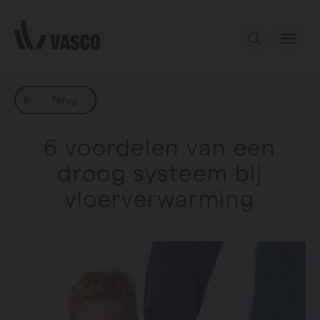
Direct naar de inhoud
Ons aanbod
Terug
6 voordelen van een
Inspiratie
droog systeem bij
vloerverwarming
Contact