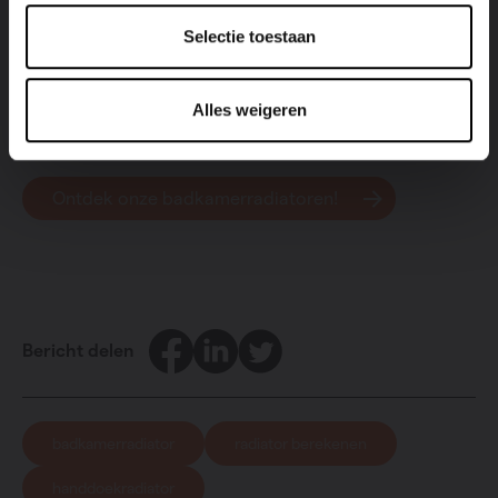
badkamer helemaal in hun eentje verwarmen. Wist je
Selectie toestaan
trouwens dat veel Vasco-radiatoren ook verkrijgbaar
zijn met
handdoekbeugel
?
Alles weigeren
Ontdek onze badkamerradiatoren!
Facebook
LinkedIn
Twitter
Bericht delen
badkamerradiator
radiator berekenen
handdoekradiator