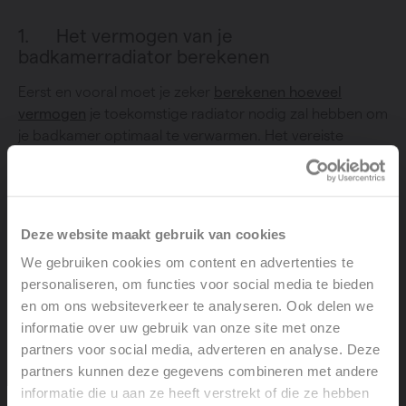
1. Het vermogen van je
badkamerradiator berekenen
Eerst en vooral moet je zeker
berekenen hoeveel
vermogen
je toekomstige radiator nodig zal hebben om
je badkamer optimaal te verwarmen. Het vereiste
vermogen is afhankelijk van het volume van de ruimte,
de temperatuur die je verkiest (voor een badkamer
raden experts 24°C aan) en hoe goed je woning
geïsoleerd is.
Deze website maakt gebruik van cookies
Wist je dat het vereiste vermogen van de radiatoren
We gebruiken cookies om content en advertenties te
zo’n vijftien procent hoger ligt in een woning die niet
personaliseren, om functies voor social media te bieden
aan de huidige isolatienormen voldoet?
en om ons websiteverkeer te analyseren. Ook delen we
informatie over uw gebruik van onze site met onze
partners voor social media, adverteren en analyse. Deze
2. Kies voor een aluminium radiator
partners kunnen deze gegevens combineren met andere
informatie die u aan ze heeft verstrekt of die ze hebben