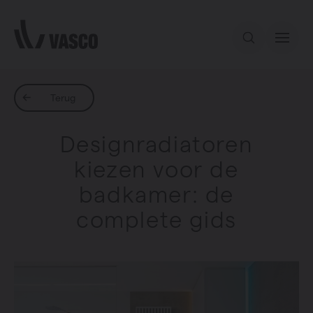
Direct naar de inhoud
Ons aanbod
Terug
Designradiatoren
Inspiratie
kiezen voor de
badkamer: de
Contact
complete gids