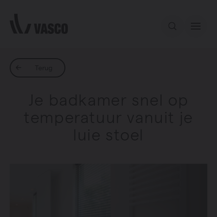
Direct naar de inhoud
Ons aanbod
Terug
Je badkamer snel op
Inspiratie
temperatuur vanuit je
luie stoel
Contact