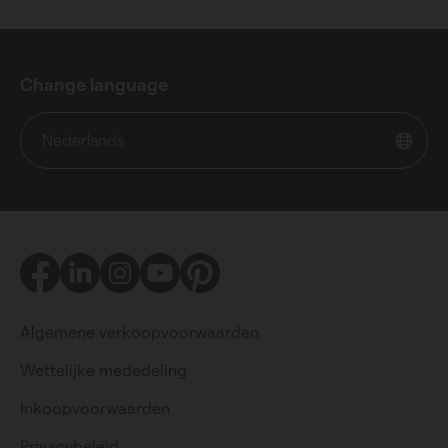
Change language
Nederlands
Facebook
LinkedIn
Instagram
Youtube
Pinterest
Algemene verkoopvoorwaarden
Wettelijke mededeling
Inkoopvoorwaarden
Particulier
Professioneel
Privacybeleid