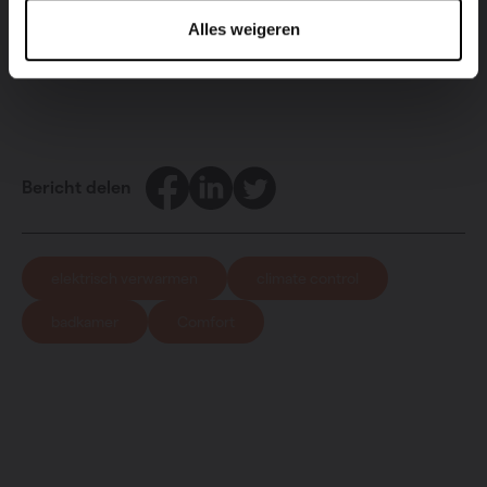
Alles weigeren
Ontdek nu climate control!
Facebook
LinkedIn
Twitter
Bericht delen
elektrisch verwarmen
climate control
badkamer
Comfort