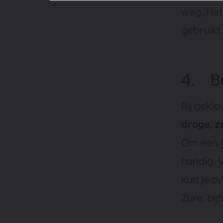
weg. Het 
gebruikt
4. Bu
Bij gekle
droge, z
Om een
handig. 
kun je o
Zure, bi