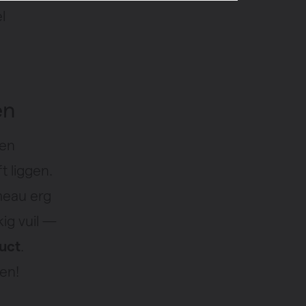
l
en
een
t liggen.
meau erg
ig vuil —
uct
.
en!