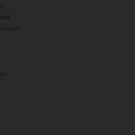
ok
atig
oonmaken
 én