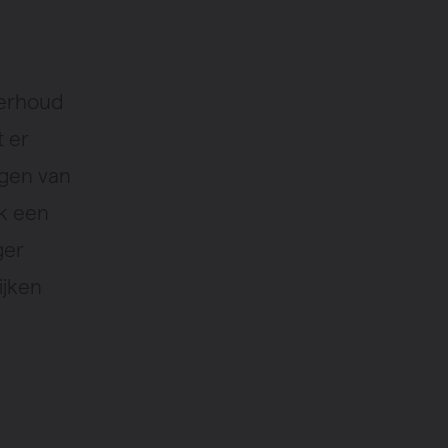
nderhoud
t er
gen van
k een
ger
ijken