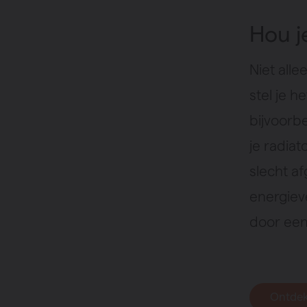
Hou j
Niet alle
stel je h
bijvoorb
je radiat
slecht a
energieve
door ee
Ontdek