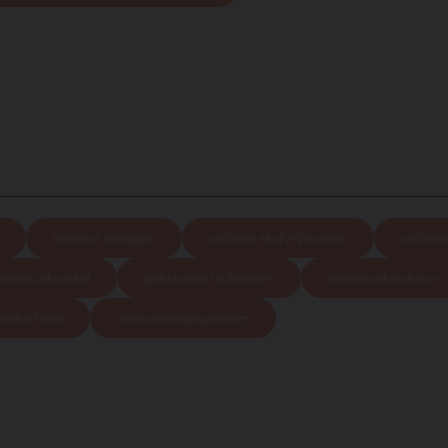
radiator reinigen
radiator stofvrij maken
radiato
radiatorborstel
gekleurde radiatoren
handdoekradiator
ontluchten
verwarmingssysteem