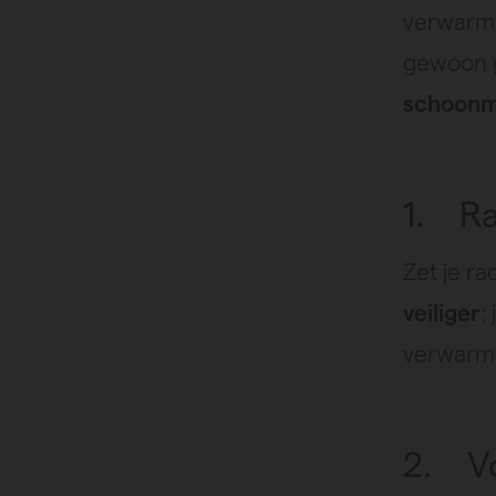
verwarmi
gewoon g
schoon
1. Ra
Zet je ra
veiliger
:
verwarm
2. Vo