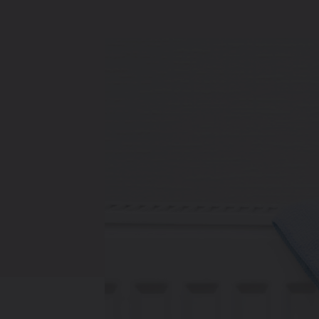
Verwarming
Ventileren
Warmtepompen
Brugman
paneelradiatoren