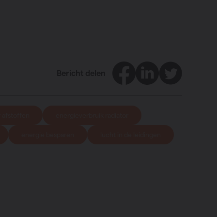
Facebook
LinkedIn
Twitter
Bericht delen
r afstoffen
energieverbruik radiator
energie besparen
lucht in de leidingen