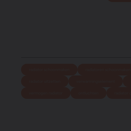
radiator schoonmaken
radiatoren schoonmaken
radiator uitzetten
verwarmingselement
vermogen radiator
ontluchten
radiator 