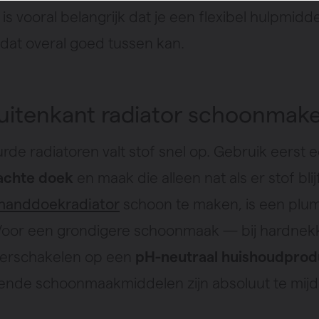
is vooral belangrijk dat je een flexibel hulpmidde
 dat overal goed tussen kan.
itenkant radiator schoonmak
urde radiatoren valt stof snel op. Gebruik eerst 
achte doek
en maak die alleen nat als er stof blijf
handdoekradiator
schoon te maken, is een plu
Voor een grondigere schoonmaak — bij hardnekk
verschakelen op een
pH-neutraal huishoudprod
jtende schoonmaakmiddelen zijn absoluut te mijd