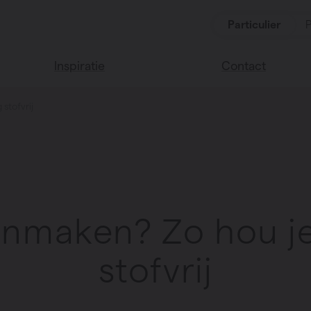
Particulier
P
Inspiratie
Contact
stofvrij
Lees onze blog
Vind een verkoop
We helpen graag
Vasco huis
verder
Vasco kleuren
Veel gestelde vra
Instructie video
onmaken? Zo hou je
stofvrij