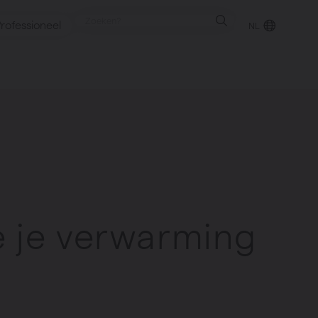
rofessioneel
NL
punt
gen
 je verwarming