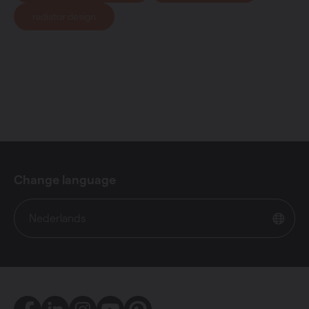
radiator design
Change language
Nederlands
Facebook
LinkedIn
Instagram
Youtube
Pinterest