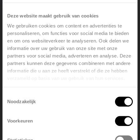
handdoekradiator. Dankzij deze
handdoekradiatoren
kun je je ’s ochtends na het
Deze website maakt gebruik van cookies
douchen afdrogen met een lekker warme
We gebruiken cookies om content en advertenties te
handdoek.
personaliseren, om functies voor social media te bieden
en om ons websiteverkeer te analyseren. Ook delen we
Voordelen van vloerverwarming
informatie over uw gebruik van onze site met onze
Ook vloerverwarming wint nog elke dag aan
partners voor social media, adverteren en analyse. Deze
populariteit, en niet in het minst omdat het de zichtbare
partners kunnen deze gegevens combineren met andere
radiatoren elimineert – iets waar liefhebbers van een
informatie die u aan ze heeft verstrekt of die ze hebben
strakke en minimalistische interieurinrichting
vaak
verzameld op basis van uw gebruik van hun services.
Welcome, please select your
vragende partij voor zijn. Daarnaast heeft
language
vloerverwarming nog enkele andere troeven.
Toestemmingsselectie
Noodzakelijk
English
Nederlands
Dankzij vloerverwarming is het altijd heerlijk warm
aan je voeten en kun je zelfs op blote voeten
Voorkeuren
rondlopen in huis.
België
Français
Vloerverwarming bevindt zich onder de vloer; je
bespaart dus ruimte.