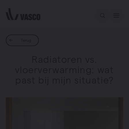
Direct naar de inhoud
Ons aanbod
Terug
Radiatoren vs.
Inspiratie
vloerverwarming: wat
past bij mijn situatie?
Contact