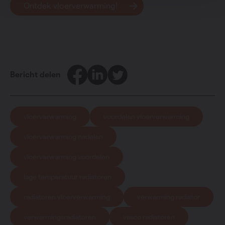
Ontdek vloerverwarming!
Facebook
LinkedIn
Twitter
Bericht delen
vloerverwarming
voordelen vloerverwarming
vloerverwarming nadelen
vloerverwarming voordelen
lage temperatuur radiatoren
radiatoren vloerverwarming
verwarming radiator
verwarmingsradiatoren
vasco radiatoren