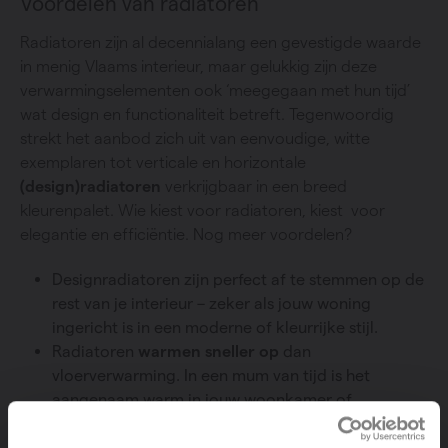
Voordelen van radiatoren
Radiatoren zijn al decennialang een gevestigde waarde
in menig Vlaams interieur, maar gelukkig zijn deze
verwarmingselementen ook ‘meegegaan met hun tijd’
wat design en functionaliteit betreft. Tegenwoordig
strekt het aanbod zich uit van eenvoudige, witte
exemplaren tot verticale en horizontale
(design)radiatoren
verkrijgbaar in een breed
kleurenpalet. Wie kiest voor radiatoren, kiest voor
elegantie en efficiëntie. Nog meer voordelen?
Designradiatoren zijn perfect af te stemmen op de
rest van je interieur – zeker als jouw woning
ingericht is in een moderne of kleurrijke stijl.
Radiatoren
warmen sneller op
dan
vloerverwarming. In een mum van tijd is het
aangenaam warm in jouw woonkamer of
badkamer. Een zaligheid op koude winterdagen!
Radiatoren in de badkamer kun je ook inzetten als