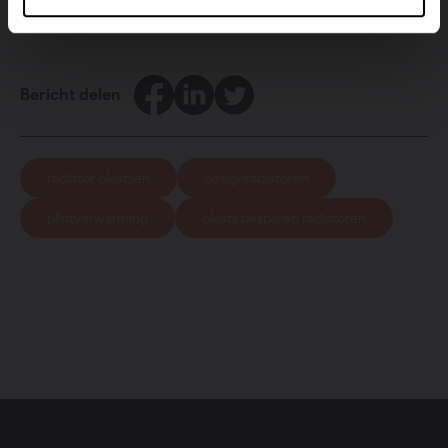
Facebook
LinkedIn
Twitter
Bericht delen
radiator plaatsen
designradiatoren
plintverwarming
plaats besparen radiatoren