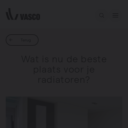
Direct naar de inhoud
Ons aanbod
Terug
Wat is nu de beste
Inspiratie
plaats voor je
radiatoren?
Contact