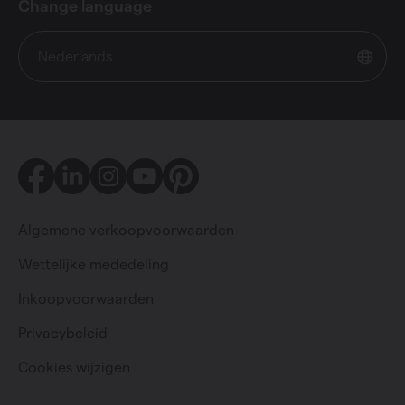
Change language
Nederlands
Facebook
LinkedIn
Instagram
Youtube
Pinterest
Algemene verkoopvoorwaarden
Wettelijke mededeling
Inkoopvoorwaarden
Particulier
Professioneel
Privacybeleid
Cookies wijzigen
Change language