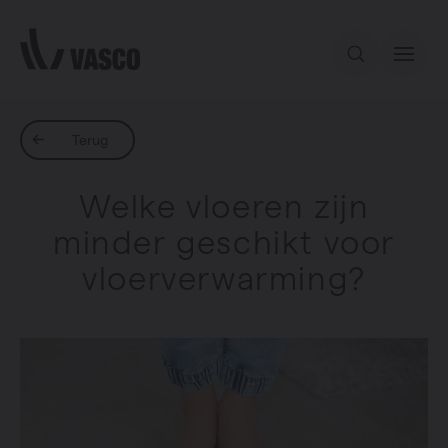
Direct naar de inhoud
Ons aanbod
Terug
Welke vloeren zijn
Inspiratie
minder geschikt voor
vloerverwarming?
Contact