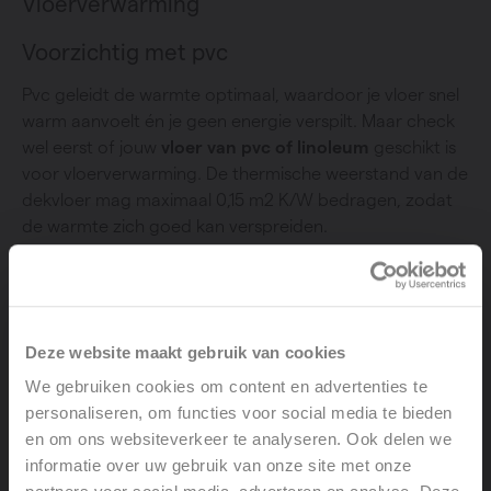
Vloerverwarming
Voorzichtig met pvc
Pvc geleidt de warmte optimaal, waardoor je vloer snel
warm aanvoelt én je geen energie verspilt. Maar check
wel eerst of jouw
vloer van pvc of linoleum
geschikt is
voor vloerverwarming. De thermische weerstand van de
dekvloer mag maximaal 0,15 m2 K/W bedragen, zodat
de warmte zich goed kan verspreiden.
Keramische tegels, natuursteen en beton
zijn ideaal
Deze website maakt gebruik van cookies
Harde materialen zoals
keramische tegels,
We gebruiken cookies om content en advertenties te
natuursteen
en beton
vormen een optimale
personaliseren, om functies voor social media te bieden
combinatie met vloerverwarming. Nog meer dan
en om ons websiteverkeer te analyseren. Ook delen we
parket. Deze materialen werken niet isolerend, nemen
informatie over uw gebruik van onze site met onze
de warmte volledig op en geven die dan geleidelijk en