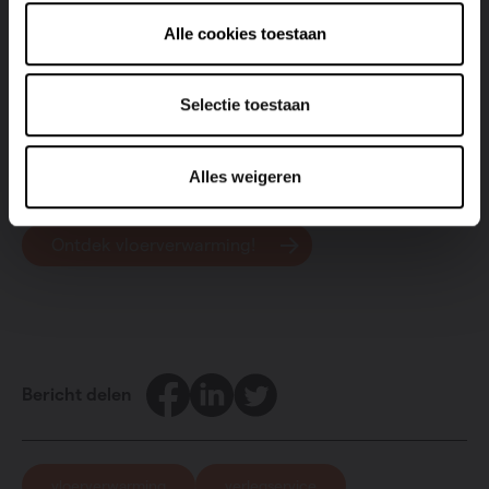
Vasco staat voor je klaar
Alle cookies toestaan
Heb je besloten om vloerverwarming te nemen? Schakel
een installateur in voor het beste resultaat. Lees snel
meer over onze
legservice
en vraag een
vrijblijvende
Selectie toestaan
offerte
aan.
Alles weigeren
Ontdek vloerverwarming!
Facebook
LinkedIn
Twitter
Bericht delen
vloerverwarming
verlegservice