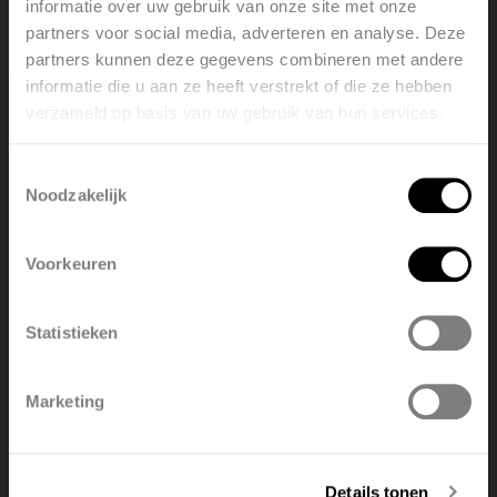
informatie over uw gebruik van onze site met onze
partners voor social media, adverteren en analyse. Deze
partners kunnen deze gegevens combineren met andere
informatie die u aan ze heeft verstrekt of die ze hebben
verzameld op basis van uw gebruik van hun services.
Welcome, please select your
language
Toestemmingsselectie
Noodzakelijk
English
Nederlands
Voorkeuren
België
Français
Statistieken
Polski
Belgique
Marketing
Deutsch
Italiano
Details tonen