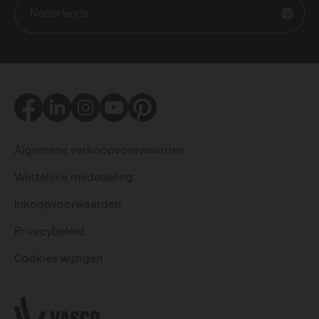
Nederlands
Facebook
LinkedIn
Instagram
Youtube
Pinterest
Algemene verkoopvoorwaarden
Wettelijke mededeling
Inkoopvoorwaarden
Particulier
Professioneel
Privacybeleid
Cookies wijzigen
Change language
Nederlands