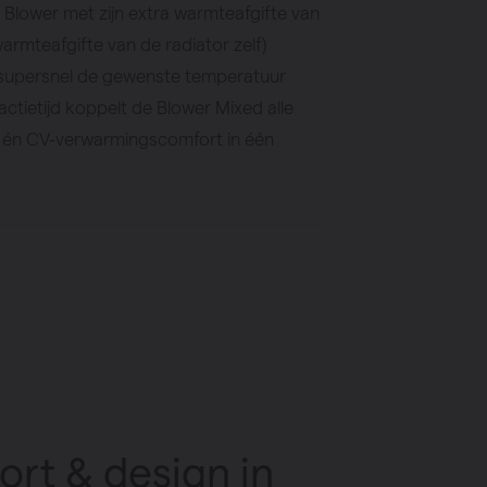
Blower met zijn extra warmteafgifte van
rmteafgifte van de radiator zelf)
 supersnel de gewenste temperatuur
eactietijd koppelt de Blower Mixed alle
h én CV-verwarmingscomfort in één
rt & design in