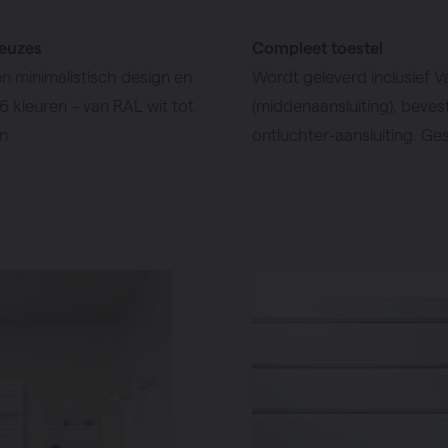
keuzes
Compleet toestel
en minimalistisch design en
Wordt geleverd inclusief V
56 kleuren – van RAL wit tot
(middenaansluiting), beves
en
ontluchter‑aansluiting. Ge