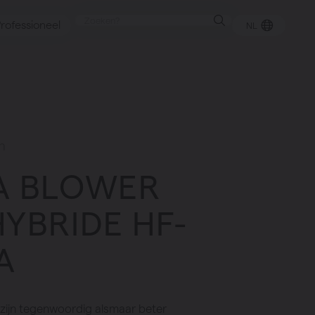
rofessioneel
NL
punt
n
A BLOWER
gen
HYBRIDE HF-
A
ijn tegenwoordig alsmaar beter