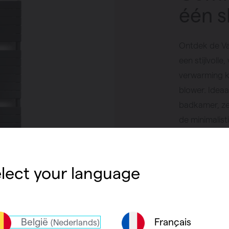
één s
Ontdek de Va
een stijlvolle
verwarming k
blower. Ideaa
badkamer, zel
de minimalist
CV + elektris
comfort in el
lect your language
Vind een
België
Français
(Nederlands)