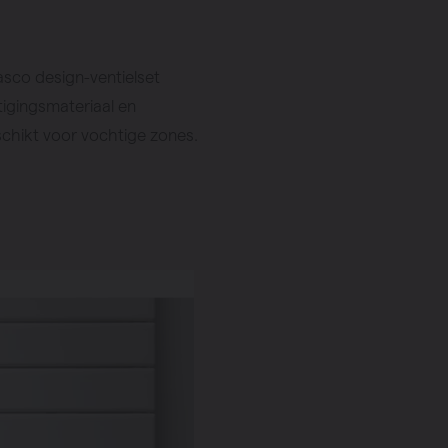
asco design-ventielset
tigingsmateriaal en
schikt voor vochtige zones.