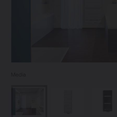
Verwarming
Ventileren
Warmtepompen
Brugman
paneelradiatoren
Media