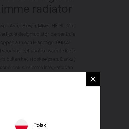
limme radiator
sco Aster Blower Mixed HF‑BL‑Mix:
, verticale designradiator die centrale
oppelt aan een krachtige 1000 W
l voor snel behaaglijke warmte in de
fs buiten het stookseizoen. Dankzij
ische look en slimme integratie van
che bijverwarming geniet je van luxe
k seizoen.
 verkooppunt
Polski