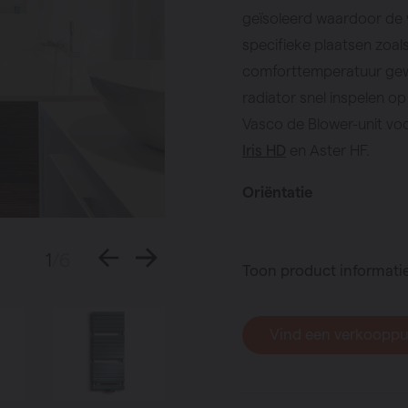
geïsoleerd waardoor de
specifieke plaatsen zoa
comforttemperatuur gewe
radiator snel inspelen 
Vasco de Blower-unit v
Iris HD
en Aster HF.
Oriëntatie
1
/6
Toon product informati
Vind een verkoopp