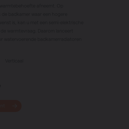
 warmtebehoefte afneemt. Op
ls de badkamer waar een hogere
nst is, kan u met een semi-elektrische
op de warmtevraag. Daarom lanceert
oor watervoerende badkamerradiatoren
Verticaal
e
unt