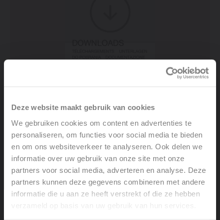
Technische fiche - Hydrobox Eco
Deze website maakt gebruik van cookies
We gebruiken cookies om content en advertenties te
PDF 0.8 MB
personaliseren, om functies voor social media te bieden
en om ons websiteverkeer te analyseren. Ook delen we
informatie over uw gebruik van onze site met onze
partners voor social media, adverteren en analyse. Deze
partners kunnen deze gegevens combineren met andere
informatie die u aan ze heeft verstrekt of die ze hebben
verzameld op basis van uw gebruik van hun services.
Welcome, please select your