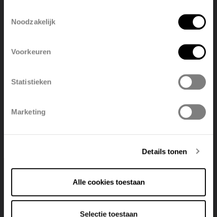
language
Toestemmingsselectie
Noodzakelijk
English
Nederlands
Voorkeuren
België
Français
Statistieken
Polski
Belgique
Marketing
Handleiding - Hydrobox Eco
Deutsch
Italiano
Details tonen
PDF 2.4 MB
Alle cookies toestaan
Selectie toestaan