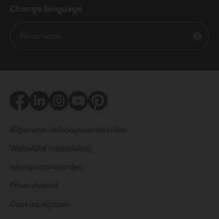
Change language
Nederlands
Facebook
LinkedIn
Instagram
Youtube
Pinterest
Algemene verkoopvoorwaarden
Wettelijke mededeling
Inkoopvoorwaarden
Particulier
Professioneel
Privacybeleid
Cookies wijzigen
Change language