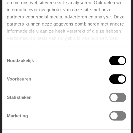
en om ons websiteverkeer te analyseren. Ook delen we
Bij vragen of problemen helpt je installateur je in de
informatie over uw gebruik van onze site met onze
eerste plaats verder. Hij kent jouw installatie het best en
partners voor social media, adverteren en analyse. Deze
werkt nauw samen met Vasco. Kom je er samen niet uit,
partners kunnen deze gegevens combineren met andere
of gaat het om een fabrieksgarantie? Dan kan je
informatie die u aan ze heeft verstrekt of die ze hebben
natuurlijk ook rechtstreeks contact opnemen met Vasco.
verzameld op basis van uw gebruik van hun services.
Welcome, please select your
We zoeken graag samen naar een oplossing.
language
Toestemmingsselectie
Noodzakelijk
English
Nederlands
Voorkeuren
België
Français
Zoek een installateur
Statistieken
We hebben altijd een installateurs bij u om de
Polski
Belgique
hoek. Voor advies, verkoop en ondersteuning.
Marketing
Lees verder
Deutsch
Italiano