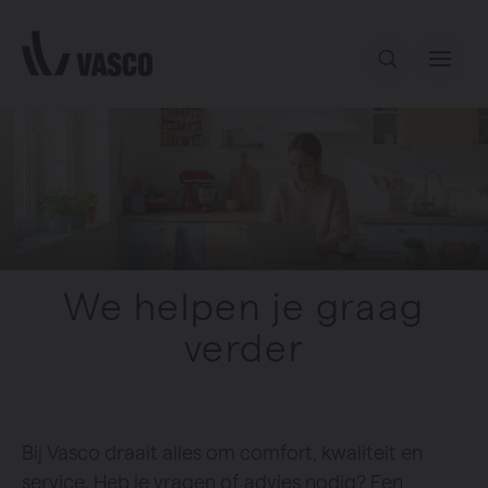
Direct naar de inhoud
Ons aanbod
Inspiratie
Contact
We helpen je graag
verder
Bij Vasco draait alles om comfort, kwaliteit en
service. Heb je vragen of advies nodig? Een