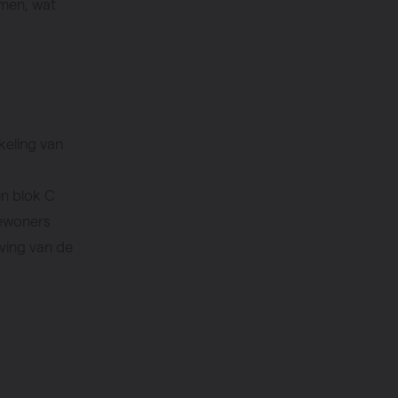
rmen, wat
keling van
in blok C
bewoners
ving van de