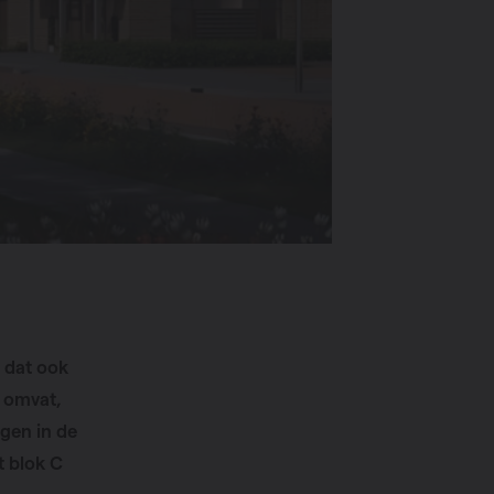
 dat ook
 omvat,
gen in de
t blok C