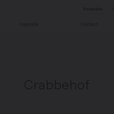
Particulier
P
Inspiratie
Contact
Lees onze blog
Vind een verkoop
We helpen graag
Vasco huis
verder
Vasco kleuren
Veel gestelde vra
Instructie video
Crabbehof