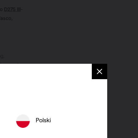
co
D275 III
-
Vasco,
g,
n kenmerken
tie-units
erbeteren
geving. Van
n de
Polski