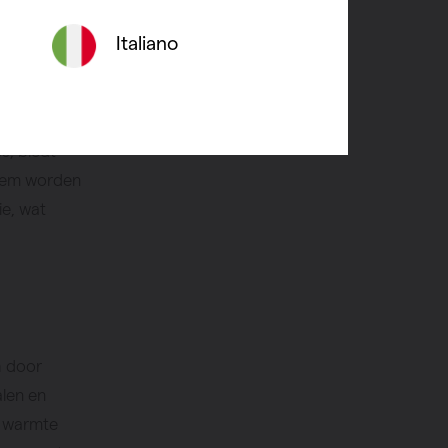
Italiano
et
ontage, met
ndaard
s, biedt
teem worden
ie, wat
h door
alen en
e warmte