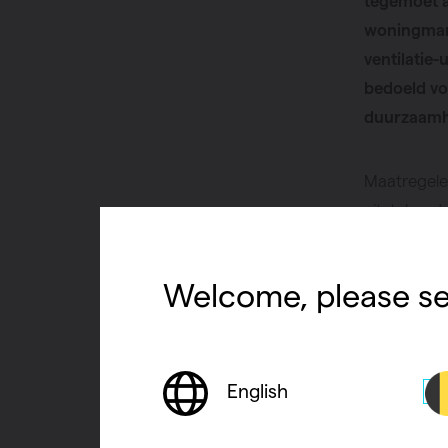
tegemoet a
woningmark
ventilatie-
bedoeld vo
duurzaamhe
Maatregele
uitstekend
het duurzam
van Vasco 
Welcome, please se
ze het woo
Dijk Made n
Technische 
benodigde 
English
Efficiënter