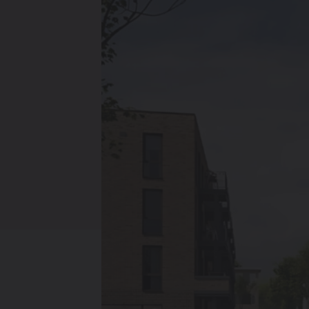
Verwarming
Ventileren
Warmtepompen
Brugman
paneelradiatoren