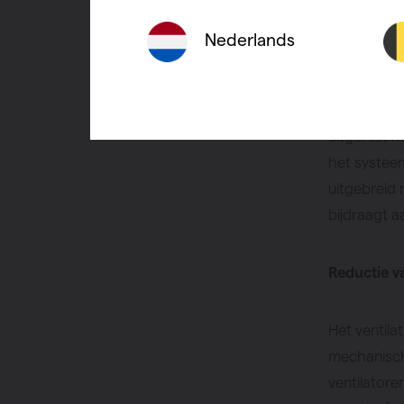
Nederlands
D275 III bi
maximaal d
aansluiting
uitgerust 
het systee
uitgebreid 
bijdraagt aa
Reductie 
Het ventila
mechanische
ventilator