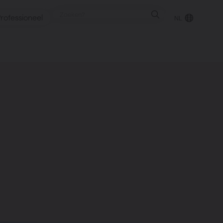
rofessioneel
NL
punt
gen