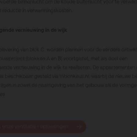
evoerde binnenlucht om de koude buitenlucht voor te verwa
en reductie in verwarmingskosten.
ende vernieuwing in de wijk
levering van blok C, worden plannen voor de verdere ontwik
uwproject (blokken A en B) voortgezet, met als doel een
de vernieuwing in de wijk te realiseren. De appartementen 
els beschikbaar gesteld via Woonkeus.nl, waarbij de nieuwe 
rijgen in zowel de naamgeving van het gebouw als de vormge
es.
 onze ventilatie - oplossingen