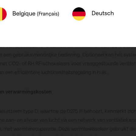
Deutsch
Belgique
(Français)
edt ventilatiecapaciteit tot 275m³/h, geschikt voor woningen m
rie slaapkamers. Het ondersteunt zowel plafond- als wandm
en aan de boven- en onderzijde voor flexibele installatie. Sta
met een draadloze RF 3 standenschakelaar en een 100% bypas
m een gebruiksvriendelijke bediening. Optioneel kan het sys
met CO2- of RH RF-schakelaars voor vraaggestuurde ventilat
n een efficiëntere luchtkwaliteitsregeling in huis.
van verwarmingskosten
tiesysteem type D, waartoe de D275 III behoort, kenmerkt zic
 aan- en afvoer van lucht via een netwerk van ventilatiekan
en, met warmterecuperatie. Deze warmtewisselaar gebruikt d