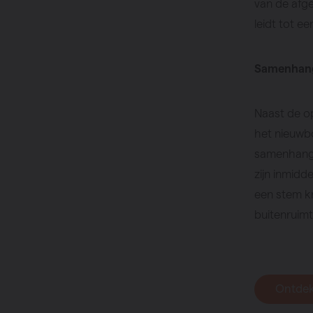
van de afg
leidt tot e
Samenhang
Naast de op
het nieuwbo
samenhangen
zijn inmidd
een stem k
buitenruimt
Ontdek