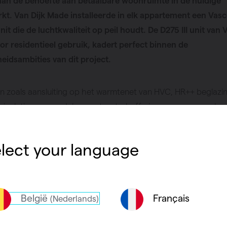
an de behoefte aan betaalbare woonruimte in de huidige
t. Van Dijk Made installeerde in elk appartement een Vas
unit die de luchtkwaliteit op peil houdt. De D275 III unit van 
or residentieel gebruik, kadert perfect binnen de
idsambities van dit project.
n zoals aansluiting op het warmtenet van HVC, HR++ beglazin
e isolatie, groene daken met waterbuffering en zonnepanele
e karakter van deze woningen. Samen met de D275 III-ventila
dragen deze voorzieningen bij aan lagere energiekosten en v
lect your language
ncomfort, in lijn met de ambitie voor een betaalbare woonom
am de installatie van 31 stuks voor zijn rekening. Groothandel
Unie Breda stond in voor de levering van de ventilatie-units e
Easyflow betonstort kanalen.
België
Français
(Nederlands)
e luchtkwaliteitsregeling