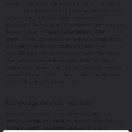
twaalf personen optrekken. Die luxe moest zich vooral
uiten in het ontwerp van de villa’s, maar zeker ook in het
binnenklimaat, dat het hoogste comfort moest
benaderen. Om dat laatste te bewerkstelligen, werd een
beroep gedaan op
One Solution Holland (OSH)
,
specialist in duurzame warmte- en koudevoorzieningen.
Dat bedrijf maakte voor het project gebruik van
verschillende producten van Vasco, waaronder Vasco-
vloerverwarmings-/vloerkoelingsystemen en Vasco-
badkamerradiatoren, maar ook van Vasco’s Niva ventilo-
convectoren, een state-of-the-arttoepassing die zowel
voor koeling als verwarming zorgt.
Eenvoudige en snelle installatie
Een ventilo-convector is een warmtewisselaar met
lamellen waarbij een ventilator warme of koele lucht de
ruimte in blaast. Het systeem, dat werkt op lage