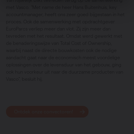
Van Rijsewijk blikt tevreden terug op de samenwerking
met Vasco. “Met name de heer Hans Buitenhuis, key
accountmanager, heeft ons zeer goed bijgestaan in het
proces. Ook de samenwerking met opdrachtgever
EuroParcs verliep meer dan vlot. Zij zijn meer dan
tevreden met het resultaat. Omdat werd gewerkt met
de benaderingswijze van Total Cost of Ownership,
waarbij naast de directe bouwkosten ook de nodige
aandacht gaat naar de economisch meest voordelige
oplossingen over de levensduur van het gebouw, ging
ook hun voorkeur uit naar de duurzame producten van
Vasco”, besluit hij.
Ontdek onze convectoren!