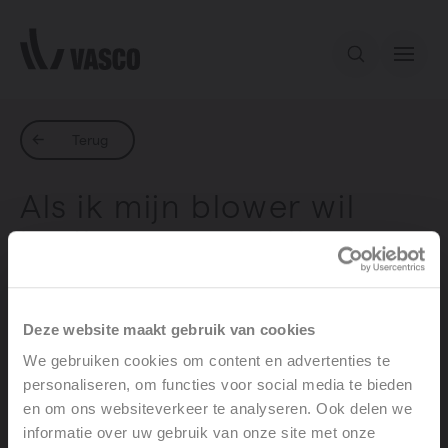
Direct naar de inhoud
Ons aanbod
Terug
Als ik mijn blower wil
Inspiratie
bedienen verschijnt er
‘TEL’ op het scherm. Wat
Contact
betekent dat?
Deze website maakt gebruik van cookies
We gebruiken cookies om content en advertenties te
personaliseren, om functies voor social media te bieden
Wanneer de blower verbonden is met een
en om ons websiteverkeer te analyseren. Ook delen we
informatie over uw gebruik van onze site met onze
thermostaat, verschijnt er op de bediening van de