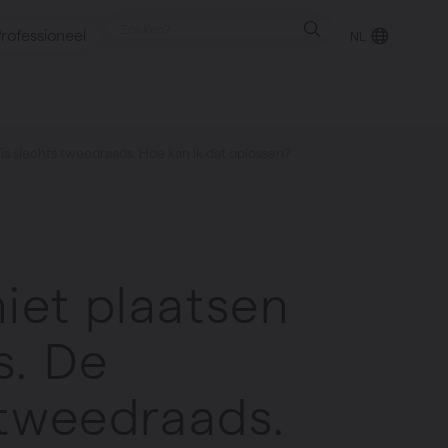
rofessioneel
NL
 is slechts tweedraads. Hoe kan ik dat oplossen?
punt
gen
niet plaatsen
s. De
 tweedraads.