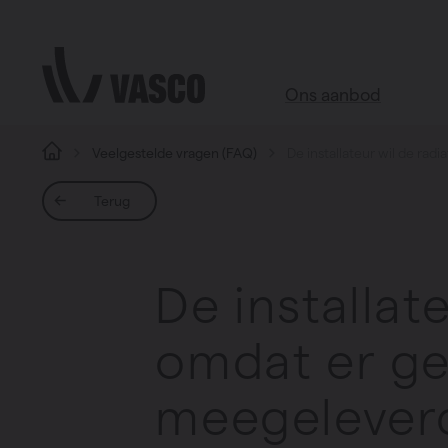
Direct naar de inhoud
Ons aanbod
Veelgestelde vragen (FAQ)
De installateur wil de rad
Alle producten
Terug
Webshop accessoires
Badkamer
De installat
Woonkamer
Keuken
omdat er ge
Slaapkamer
Alle ruimtes
meegeleverd