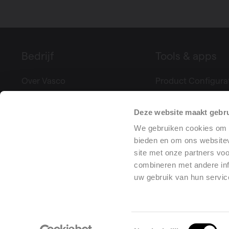
Bedrijf
Tools & apps
Over Vasco
Product Configura
Beurzen & evenementen
Climate Control
Pers
Prestatieverklaring
Deze website maakt gebru
Projectreferenties
We gebruiken cookies om c
Vacatures
bieden en om ons websitev
site met onze partners vo
Training center
combineren met andere inf
uw gebruik van hun servic
Al
Toestemmingsselectie