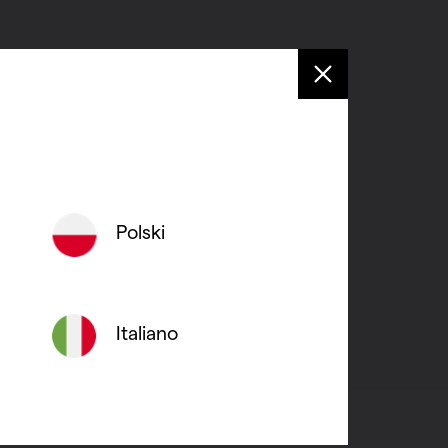
 al onze toestellen dubbel
 radiator probleemloos zonder
Polski
Italiano