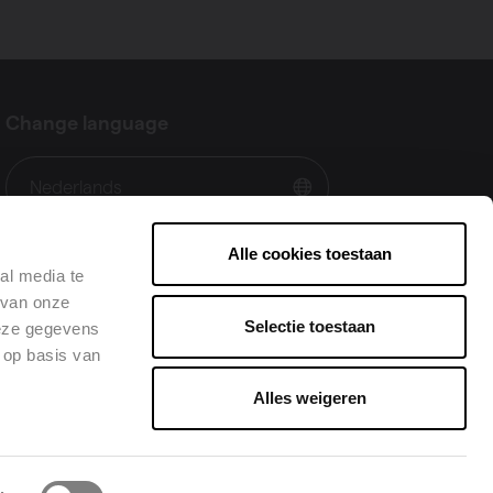
Change language
Nederlands
Alle cookies toestaan
al media te
 van onze
Selectie toestaan
deze gegevens
 op basis van
Alles weigeren
•
Facebook
LinkedIn
Instagram
Youtube
Pinte