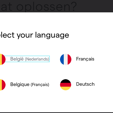
dat oplossen?
lect your language
ehoren tot keurklasse twee. Dat wil zeggen dat
en aarding is. Bijgevolg kan de installateur de
België
Français
(Nederlands)
Deutsch
Belgique
(Français)