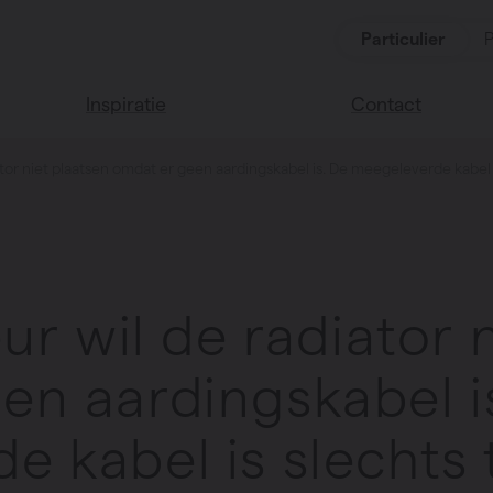
Particulier
P
Inspiratie
Contact
iator niet plaatsen omdat er geen aardingskabel is. De meegeleverde kabel
Lees onze blog
Vind een verkoop
We helpen graag
Vasco huis
verder
Vasco kleuren
Veel gestelde vra
Instructie video
eur wil de radiator 
en aardingskabel i
e kabel is slechts