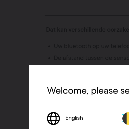
Verwarming
Ventileren
Warmtepompen
Dat kan verschillende oorzak
Brugman
paneelradiatoren
Uw bluetooth op uw telefoo
De afstand tussen de sensor
De batterij in de sensor is
Er zijn twee oplossingen:
Welcome, please se
Batterij van de temperatuur
U kunt zichzelf afmelden 
English