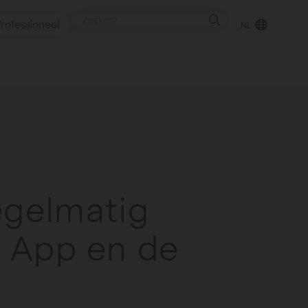
rofessioneel
NL
punt
gen
egelmatig
l App en de