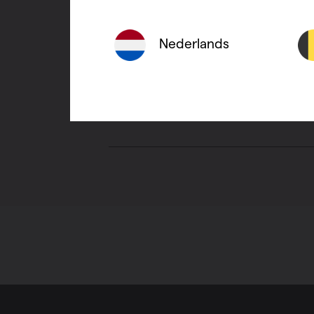
Beide opties kunnen helpen. E
connecteren.
Nederlands
Werken bovenstaande oplossin
manier wordt het geblokkeerd