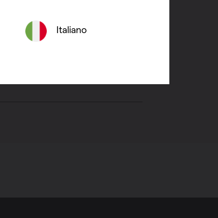
de app opnieuw te
Italiano
unt aan te maken. Op die