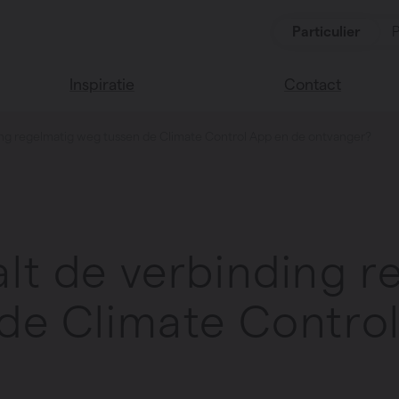
Particulier
P
Inspiratie
Contact
ing regelmatig weg tussen de Climate Control App en de ontvanger?
Lees onze blog
Vind een verkoop
We helpen graag
Vasco huis
verder
Vasco kleuren
Veel gestelde vra
Instructie video
lt de verbinding r
de Climate Contro