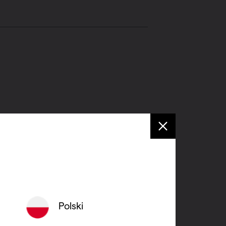
reking.
len.
Polski