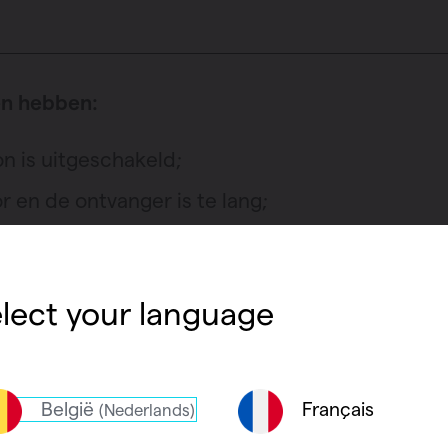
en hebben:
n is uitgeschakeld;
 en de ontvanger is te lang;
 losgekomen en zorgt voor een (tijdelijke) onderb
lect your language
sensor eruit halen om de verbinding te herstel
en opnieuw aanmelden in de app.
België
Français
(Nederlands)