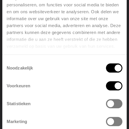
personaliseren, om functies voor social media te bieden
aangetrokken door het ventilatiesysteem. Deze
en om ons websiteverkeer te analyseren. Ook delen we
komen in de unit terecht en kunnen verspreid
informatie over uw gebruik van onze site met onze
worden over de verschillende toevoerruimtes. De
partners voor social media, adverteren en analyse. Deze
partners kunnen deze gegevens combineren met andere
sifon dient dus ten alle tijden gevuld te zijn met water.
informatie die u aan ze heeft verstrekt of die ze hebben
Een kleine tip: voeg na het vullen met water een
verzameld op basis van uw gebruik van hun services.
Welcome, please select your
kleine beetje sla-olie toe. Deze sla-olie zal boven op
language
het wateroppervlak drijven, wat ervoor zorgt dat het
Toestemmingsselectie
Noodzakelijk
water niet kan verdampen.
English
Nederlands
Voorkeuren
België
Français
Statistieken
Polski
Belgique
Marketing