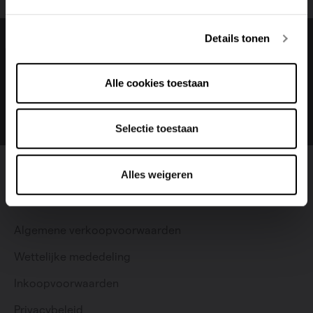
Deutsch
Italiano
Details tonen
Change language
Alle cookies toestaan
Nederlands
Selectie toestaan
Alles weigeren
Facebook
LinkedIn
Instagram
Youtube
Pinterest
Algemene verkoopvoorwaarden
Wettelijke mededeling
Inkoopvoorwaarden
Particulier
Professioneel
Privacybeleid