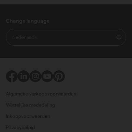
Change language
Nederlands
Facebook
LinkedIn
Instagram
Youtube
Pinterest
Algemene verkoopvoorwaarden
Wettelijke mededeling
Inkoopvoorwaarden
Particulier
Professioneel
Privacybeleid