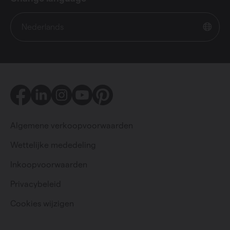
Nederlands
Facebook
LinkedIn
Instagram
Youtube
Pinterest
Algemene verkoopvoorwaarden
Wettelijke mededeling
Inkoopvoorwaarden
Particulier
Professioneel
Privacybeleid
Cookies wijzigen
Change language