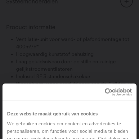
Systeemonderdelen
Product informatie
Ventilatie-unit voor wand- of plafondmontage tot
400m³/h*
Hoogwaardig kunststof behuizing
Laag geluidsniveau door de stille en zuinige
gelijkstroomventilatoren
Inclusief RF 3 standenschakelaar
Binnenlucht kanaalaansluitingen aan de 4 zijden en
achterzijde
Geïntegreerde vochtsensor voor automatische
regeling
Deze website maakt gebruik van cookies
Verschillende bedieningsmogelijkheden:
Inclusief bedrade 3 standencontact
We gebruiken cookies om content en advertenties te
(domotica)
personaliseren, om functies voor social media te bieden
Optioneel via extra RF3 standenschakelaars
en om ons websiteverkeer te analyseren. Ook delen we