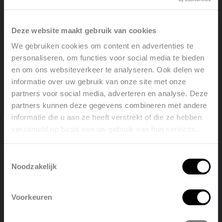
Deze website maakt gebruik van cookies
We gebruiken cookies om content en advertenties te
personaliseren, om functies voor social media te bieden
en om ons websiteverkeer te analyseren. Ook delen we
informatie over uw gebruik van onze site met onze
The municipality of Knokke-Heist is merging the schools
partners voor social media, adverteren en analyse. Deze
of Zevekote and De Vonk . Knokke is investing in a
partners kunnen deze gegevens combineren met andere
multifunctional, passive, sustainable and contemporary
informatie die u aan ze heeft verstrekt of die ze hebben
school building for kindergartners and the primary
verzameld op basis van uw gebruik van hun services.
Welcome, please select your
school located in a green setting. In collaboration with
language
SPI E , Superia delivered 80 Super 6 radiators for this
Toestemmingsselectie
project.
Noodzakelijk
English
Nederlands
Voorkeuren
België
Français
Facebook
LinkedIn
Twitter