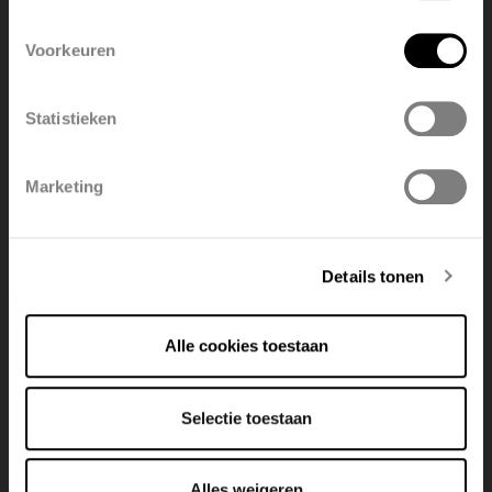
English
Nederlands
TULIPA-A VERTICAL TV1-A
Voorkeuren
View product
België
Français
Statistieken
Polski
Belgique
Marketing
Deutsch
Italiano
Details tonen
Alle cookies toestaan
Selectie toestaan
Alles weigeren