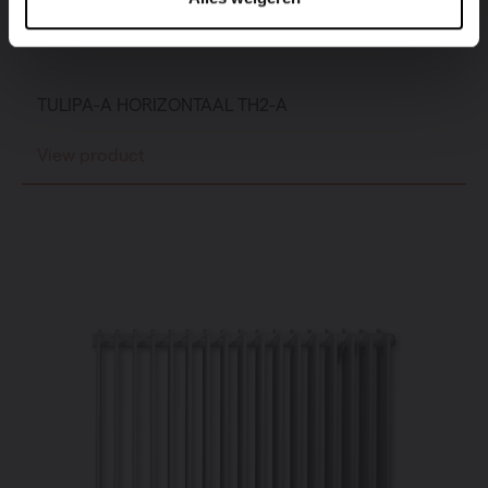
TULIPA-A HORIZONTAAL TH2-A
View product