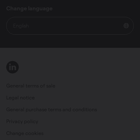
Change language
English
LinkedIn
General terms of sale
Legal notice
General purchase terms and conditions
Private individual
Professional
Privacy policy
Change cookies
Change language