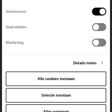
English
Nederlands
TULIPA-A VERTICAAL TV1-A
Voorkeuren
Visualizza il prodotto
België
Français
Statistieken
Polski
Belgique
Marketing
Deutsch
Italiano
Details tonen
Alle cookies toestaan
Selectie toestaan
Alles weigeren