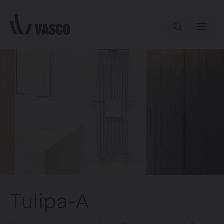
Direttamente al contenuto
Tulipa-A