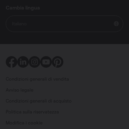
Cambia lingua
Italiano
Facebook
LinkedIn
Instagram
Youtube
Pinterest
Condizioni generali di vendita
Avviso legale
Condizioni generali di acquisto
Privato
Professionista
Politica sulla riservatezza
Modifica i cookie
Cambia lingua