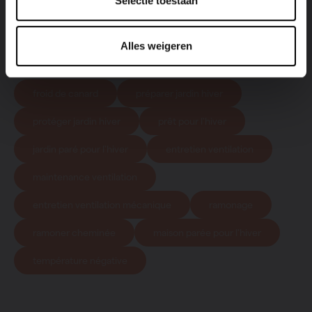
Selectie toestaan
Facebook
LinkedIn
Twitter
Partager l'article
Alles weigeren
froid de canard
préparer jardin hiver
protéger jardin hiver
prêt pour l'hiver
jardin paré pour l'hiver
entretien ventilation
maintenance ventilation
entretien ventilation mécanique
ramonage
ramoner cheminée
maison parée pour l'hiver
température négative