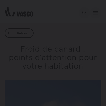
Aller directement au contenu
Notre offre
Retour
Froid de canard :
Inspiration
points d’attention pour
votre habitation
Contact