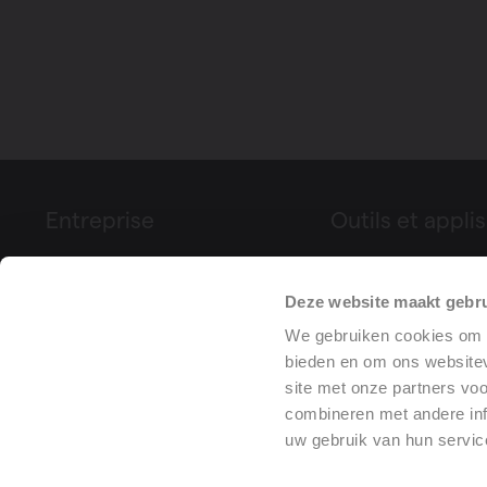
Entreprise
Outils et applis
À propos de Vasco
Configurateur de p
Deze website maakt gebru
Foires & événements
Déclaration de pe
We gebruiken cookies om c
Presse
(DoP)
bieden en om ons websitev
Références de projets
site met onze partners vo
combineren met andere inf
uw gebruik van hun servic