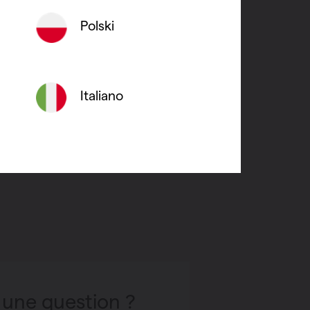
empérature
Polski
à monter grâce au raccordement central
s coloris contemporains
Italiano
 une question ?