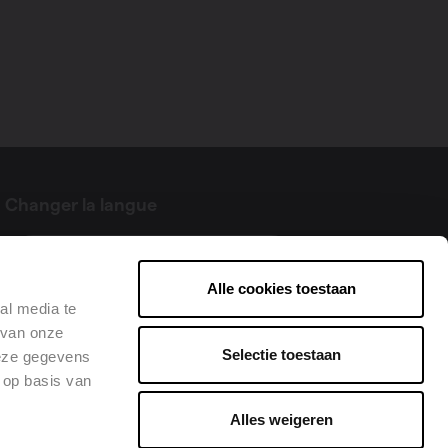
Changer la langue
Français
Alle cookies toestaan
al media te
 van onze
Selectie toestaan
deze gegevens
 op basis van
Alles weigeren