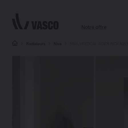
Aller directement au contenu
Notre offre
Radiateurs
Niva
NIVA VERTICAL ACIER INOX N2L
Tous les produits
Salle de bains
Salon
Cuisine
Chambre à coucher
Chauffage
Radiateurs à panneaux
Brugman