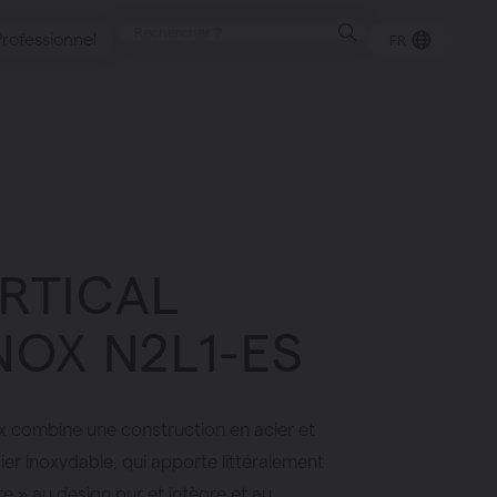
Professionnel
FR
reux
ERTICAL
ntes
NOX N2L1-ES
nox combine une construction en acier et
ier inoxydable, qui apporte littéralement
e » au design pur et intègre et au