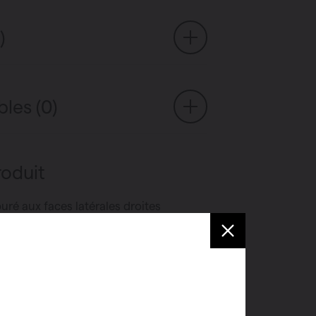
)
bles (0)
roduit
uré aux faces latérales droites
râce à son joint d’ombre en retrait
pour salle de bains, en combinaison
iettes fonctionnels
ouble et électrique
sa température et approprié pour les