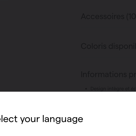
Accessoires (10
Coloris disponi
Informations p
Design intègre et ép
Caractère flottant g
Un radiateur idéal 
avec des porte-serv
lect your language
Version simple ou d
Atteint rapidement 