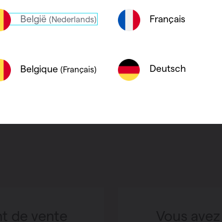
systèmes à basse t
België
Français
(Nederlands)
Pratique et facile 
judicieux
Disponible en diver
Deutsch
Belgique
(Français)
nt de vente
Vous avez