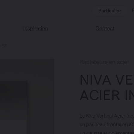
Particulier
Inspiration
Contact
1-ES
Lisez notre blog
Points de vente
Nous sommes heu
Couleurs Vasco
Radiateurs en acier
de vous aider
NIVA V
Questions fréque
ACIER I
Le Niva Vertical Acier I
un panneau frontal en ac
un « lustre supplémentair