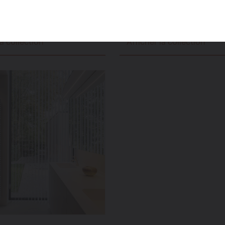
Niva
la collection
Afficher la collection