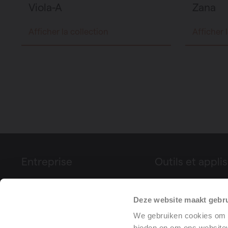
Viola-A
Zana
Afficher la collection
Afficher 
Entreprise
Outils et applis
À propos de Vasco
Configurateur de p
Deze website maakt gebru
Foires & événements
Déclaration de pe
Presse
(DoP)
We gebruiken cookies om c
bieden en om ons websitev