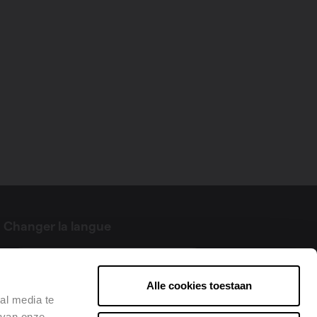
Changer la langue
Français
Alle cookies toestaan
al media te
 van onze