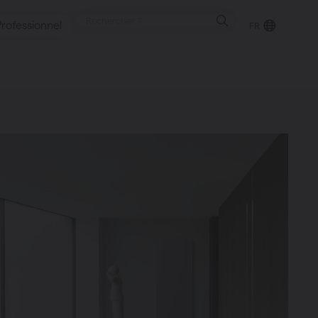
Professionnel
FR
reux
ntes