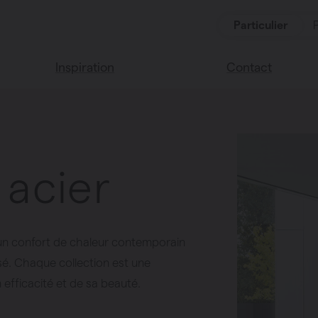
Particulier
Inspiration
Contact
Lisez notre blog
Points de vente
Nous sommes heu
Couleurs Vasco
de vous aider
 acier
Questions fréque
 un confort de chaleur contemporain
sé. Chaque collection est une
fficacité et de sa beauté.