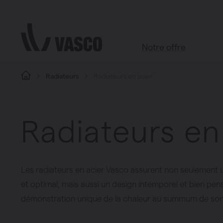
Aller directement au contenu
Notre offre
Radiateurs
Radiateurs en acier
Tous les produits
Salle de bains
Salon
Radiateurs en
Cuisine
Chambre à coucher
Chauffage
Les radiateurs en acier Vasco assurent non seulement
Radiateurs à panneaux
et optimal, mais aussi un design intemporel et bien pen
Brugman
démonstration unique de la chaleur au summum de son e