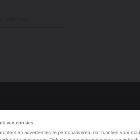
la collection
roduit
ik van cookies
rformance
ontent en advertenties te personaliseren, om functies voor soci
erkeer te analyseren. Ook delen we informatie over uw gebruik