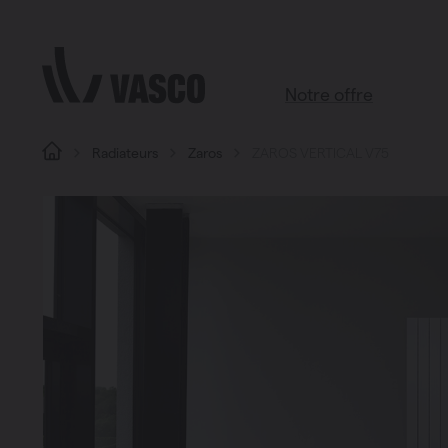
Aller directement au contenu
Notre offre
Radiateurs
Zaros
ZAROS VERTICAL V75
Tous les produits
Salle de bains
Salon
Cuisine
Chambre à coucher
Chauffage
Radiateurs à panneaux
Brugman