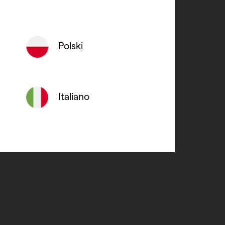
 et généreux en émissions
sa température grâce à sa faible
Polski
ux systèmes de chauffage à basse
ce à l’astucieux raccordement central
Italiano
u, respectueux de l’environnement