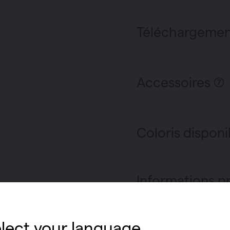
Téléchargemen
Accessoires (7)
Coloris disponi
Informations p
Un radiateur idéal 
le dotant en option
lect your language