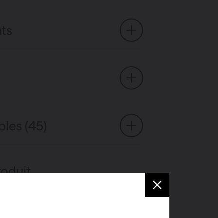
ts
bles (45)
roduit
pour l’équipement de salle de bains en
, d’un porte serviettes chromé