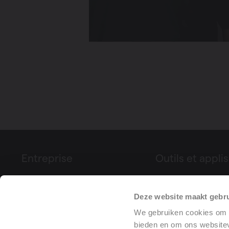
Entreprise
Outils et applis
À propos de Vasco
Configurateur de p
Deze website maakt gebru
Foires & événements
Déclaration de pe
We gebruiken cookies om c
Presse
(DoP)
bieden en om ons websitev
Références de projets