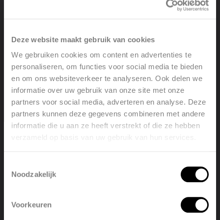
Download
Deze website maakt gebruik van cookies
We gebruiken cookies om content en advertenties te
Colori disponibili (45)
personaliseren, om functies voor social media te bieden
en om ons websiteverkeer te analyseren. Ook delen we
informatie over uw gebruik van onze site met onze
Informazioni sul prodotto
partners voor social media, adverteren en analyse. Deze
partners kunnen deze gegevens combineren met andere
Primula è disponibile in 4 altezze (70, 140, 210 e
informatie die u aan ze heeft verstrekt of die ze hebben
280 mm), 5 profondità (80-130-180- 230-280) e 20
verzameld op basis van uw gebruik van hun services.
Welcome, please select your
lunghezze (da 500 a 3900 mm).
language
Linee terse orizzontali
Toestemmingsselectie
Riscaldamento completo per ambienti dalle ampie
Noodzakelijk
finestre, disponibile anche con montaggio a
English
Nederlands
parete
Rifinito con un’elegante griglia
Voorkeuren
België
Français
Rilascio di calore elevato