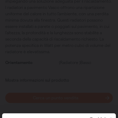
impiegando una soluzione adeguata per il riscaldamento.
I radiatori a pavimento Vasco offrono una ripartizione
uniforme del calore in tutto l’ambiente, con una perdita
minima dovuta alla finestra. Questi radiatori possono
essere installati a parete o poggiati sul pavimento, in cui
l’altezza, la profondità e la lunghezza sono stabilite a
seconda della capacità di riscaldamento richiesto. La
potenza specifica in Watt per metro cubo di volume del
radiatore è elevatissima.
Orientamento
(Radiatore )Basso
Mostra informazioni sul prodotto
Cerca un punto vendita