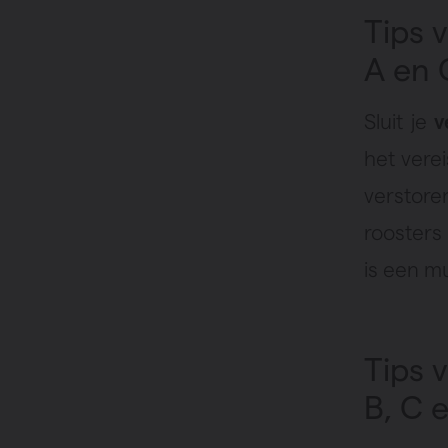
Tips 
A en
Sluit je
v
het vere
verstore
roosters
is een m
Tips 
B, C 