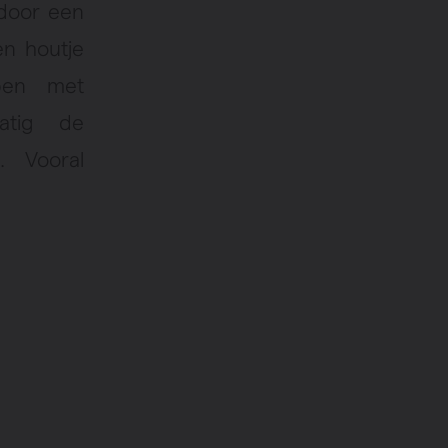
 door een
en houtje
pen met
atig de
. Vooral