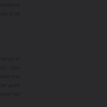
ntzettend
 dat je ze
D
 hangt af
ebt. Een
latie met
nder goed
nneer het