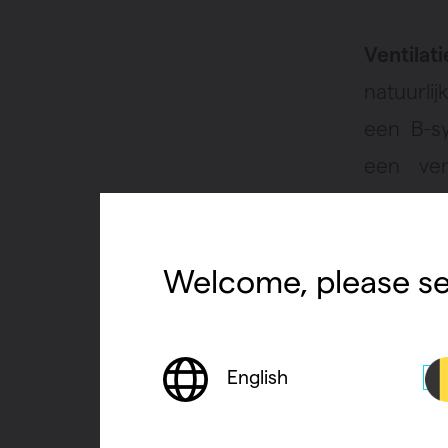
Ventilat
natuurli
een B-s
een ven
gebruik
ventilat
Welcome, please se
door ven
vervuild
werking 
English
zwijgen
andere in