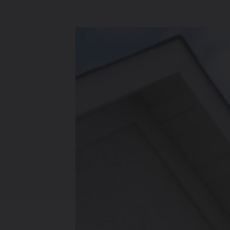
Verwarming
Ventileren
Warmtepompen
Brugman
paneelradiatoren