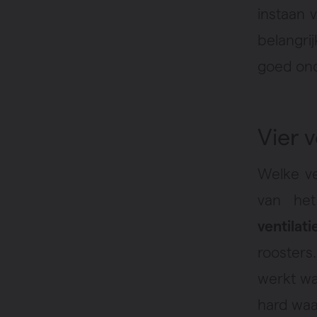
instaan 
belangrij
goed ond
Vier 
Welke ve
van het
ventilat
roosters
werkt wa
hard waai