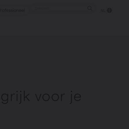
rofessioneel
NL
punt
gen
grijk voor je