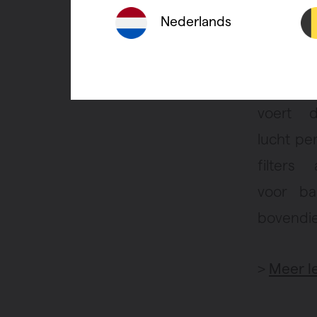
binnend
Nederlands
Een
ve
Regelba
voert 
lucht pe
filter
voor bal
bovendie
>
Meer l