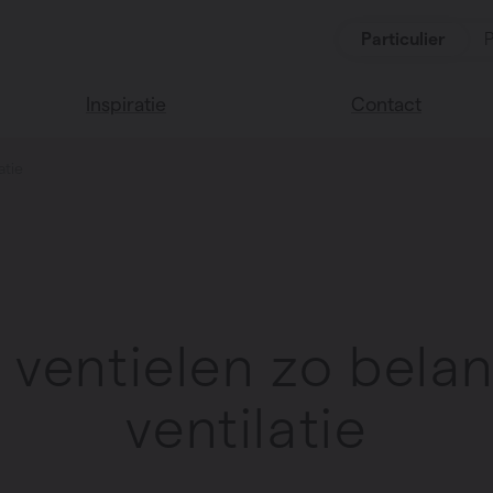
Particulier
P
Inspiratie
Contact
atie
Lees onze blog
Vind een verkoop
We helpen graag
Vasco huis
verder
Vasco kleuren
Veel gestelde vra
Instructie video
ventielen zo belan
ventilatie