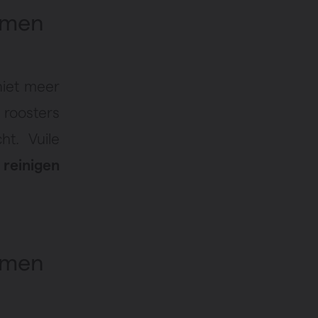
temen
niet meer
 roosters
ht. Vuile
 reinigen
temen