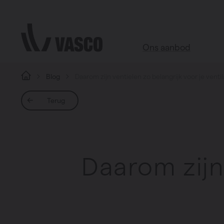
Direct naar de inhoud
Ons aanbod
Blog
Daarom zijn ventielen zo belangrijk voor je ventil
Alle producten
Terug
Webshop accessoires
Badkamer
Woonkamer
Daarom zijn 
Keuken
Slaapkamer
Alle ruimtes