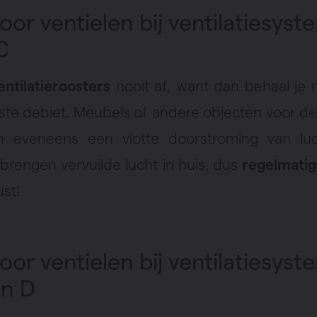
voor ventielen bij ventilatiesys
 C
entilatieroosters
nooit af, want dan behaal je 
iste debiet. Meubels of andere objecten voor de
n eveneens een vlotte doorstroming van luc
 brengen vervuilde lucht in huis, dus
regelmatig
ust!
voor ventielen bij ventilatiesys
en D