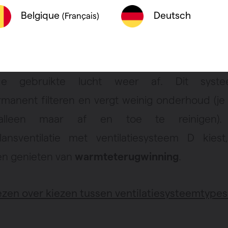
walen!
Deutsch
Belgique
(Français)
ntilatiesysteem type D
werkt volledig mec
re toevoermonden voeren lucht aan en een ve
de gebruikte lucht weer af. Dit syst
rmanent filteren en vergt weinig onderhoud (je
s alleen maar af en toe te reinigen).
ansventilatie met ventilatiesysteem D kies
n genieten van
warmteterugwinning
.
ezen over kiezen tussen ventilatiesysteemtypes