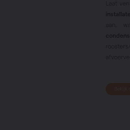
Laat ven
installa
aan, w
condens
rooster
afvoerven
Bekijk 