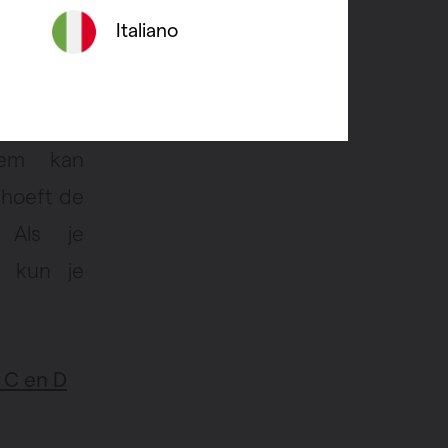
Italiano
hanisch.
ntilator
eem kan
 hoeft de
 Als je
t, kun je
 C en D