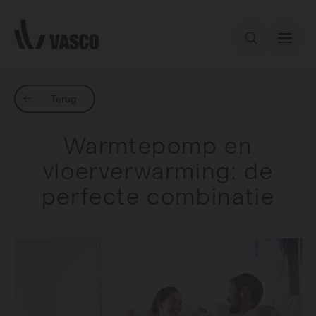
Direct naar de inhoud
Ons aanbod
Terug
Warmtepomp en
Inspiratie
vloerverwarming: de
perfecte combinatie
Contact