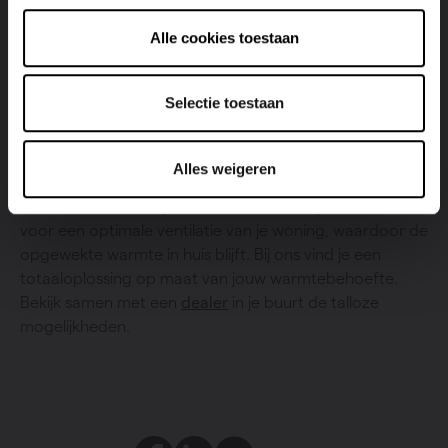
vermogen afstemt op de warmtebehoefte in huis. De
troef is de
fluisterstille werking
. In deze warmtepomp
Alle cookies toestaan
komen comfort, kwaliteit en design mooi samen.
Selectie toestaan
Vasco biedt een totaaloplossing aan
Bij Vasco kun je terecht voor je vloerverwarming en je
Alles weigeren
warmtepomp. Bovendien zorg je door het Vasco WTW-
systeem toe te voegen aan je verwarmingssysteem
voor een optimale ventilatie van je woning, waardoor de
opgewekte warmte in huis blijft. Bij ons vind je een
totaaloplossing op maat van jouw warmtebehoefte.
Bekijk samen met een
dealer
in je buurt de talloze
mogelijkheden.
Facebook
LinkedIn
Twitter