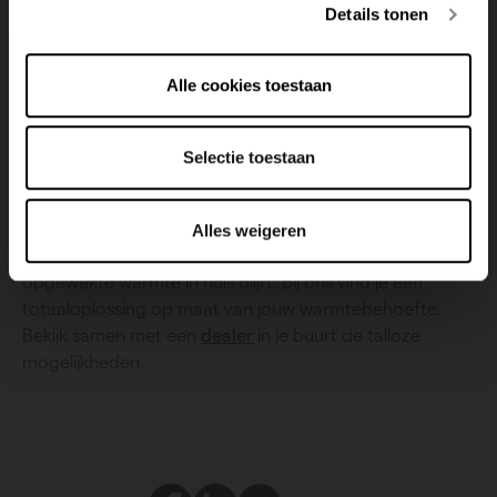
vermogen afstemt op de warmtebehoefte in huis. De
Details tonen
troef is de
fluisterstille werking
. In deze warmtepomp
komen comfort, kwaliteit en design mooi samen.
Alle cookies toestaan
Vasco biedt een totaaloplossing aan
Selectie toestaan
Bij Vasco kun je terecht voor je vloerverwarming en je
warmtepomp. Bovendien zorg je door het Vasco WTW-
systeem toe te voegen aan je verwarmingssysteem
Alles weigeren
voor een optimale ventilatie van je woning, waardoor de
opgewekte warmte in huis blijft. Bij ons vind je een
totaaloplossing op maat van jouw warmtebehoefte.
Bekijk samen met een
dealer
in je buurt de talloze
mogelijkheden.
Facebook
LinkedIn
Twitter