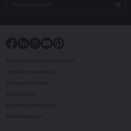
Nederlands (belgië)
Facebook
LinkedIn
Instagram
Youtube
Pinterest
Algemene verkoopvoorwaarden
Wettelijke mededeling
Inkoopvoorwaarden
Privacybeleid
Particulier
Professioneel
Klokkenluidersregeling
Cookies wijzigen
Change language