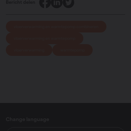
Bericht delen
vloerverwarming en warmtepomp combineren
vloerverwarming en warmtepomp
vloerverwarming
warmtepomp
Change language