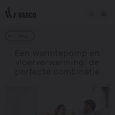
Direct naar de inhoud
Ons aanbod
Terug
Een warmtepomp en
Services
vloerverwarming: de
perfecte combinatie
Inspiratie
Contact