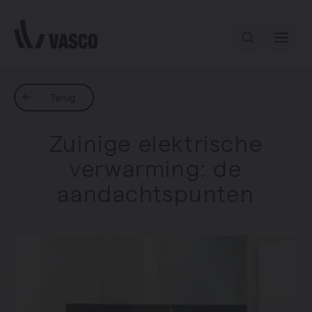
Direct naar de inhoud
Ons aanbod
Terug
Zuinige elektrische
Inspiratie
verwarming: de
aandachtspunten
Contact