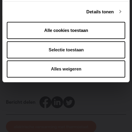
hebben ook een elektrische functie. Op die manier kun
je - indien nodig - gemakkelijk en snel extra verwarmen.
Details tonen
Doel is elektrisch te verwarmen wanneer je CV-installatie
in het tussenseizoen is uitgeschakeld en er nood is aan
verwarming.
Alle cookies toestaan
Selectie toestaan
Ontdek onze elektrische radiatoren!
Alles weigeren
Facebook
LinkedIn
Twitter
Bericht delen
elektrische verwarming met thermostaat