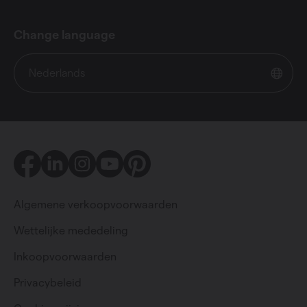
Change language
Nederlands
Facebook
LinkedIn
Instagram
Youtube
Pinterest
Algemene verkoopvoorwaarden
Wettelijke mededeling
Inkoopvoorwaarden
Particulier
Professioneel
Privacybeleid