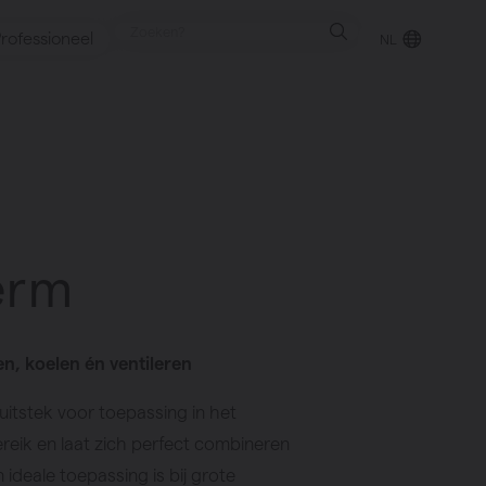
rofessioneel
NL
punt
erm
gen
n, koelen én ventileren
uitstek voor toepassing in het
eik en laat zich perfect combineren
deale toepassing is bij grote