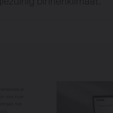
iezuinig binnenklimaat.
mensioneer je
tor voor jouw
etingen, het
s in.