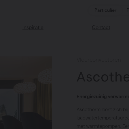
Particulier
P
Inspiratie
Contact
Lees onze blog
Vind een verkoop
We helpen graag
Vasco huis
Vloerconvectoren
verder
Vasco kleuren
Ascoth
Veel gestelde vra
Instructie video
Energiezuinig verwarme
Ascotherm leent zich bij 
laagwatertemperatuurber
met warmtepompen. Een i