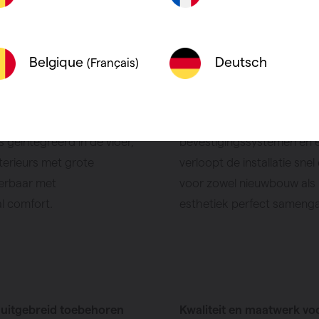
Deutsch
Belgique
(Français)
le vrijheid
Eenvoudige en snelle insta
ren van Vasco bieden een
De Ascotherm vloerconvec
giezuinig verwarmen,
montagevriendelijkheid in
 geïntegreerd in de vloer,
bevestigingssystemen en 
nterieurs met grote
verloopt de installatie snel
eerbaar met
voor zowel nieuwbouw als 
 comfort.
esthetiek perfect sameng
j uitgebreid toebehoren
Kwaliteit en maatwerk vo