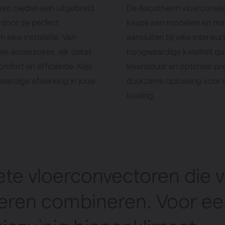
en bieden een uitgebreid
De Ascotherm vloerconvec
door ze perfect
keuze aan modellen en ma
elke installatie. Van
aansluiten bij elke interieur
ele accessoires, elk detail
hoogwaardige kwaliteit ga
mfort en efficiëntie. Kies
levensduur en optimale pres
ardige afwerking in jouw
duurzame oplossing voor 
koeling.
ete vloerconvectoren die 
leren combineren. Voor een 