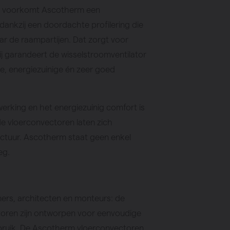
r voorkomt Ascotherm een
nkzij een doordachte profilering die
aar de raampartijen. Dat zorgt voor
j garandeert de wisselstroomventilator
e, energiezuinige én zeer goed
werking en het energiezuinig comfort is
de vloerconvectoren laten zich
tectuur. Ascotherm staat geen enkel
eg.
nners, architecten en monteurs: de
oren zijn ontworpen voor eenvoudige
ruik. De Ascotherm vloerconvectoren