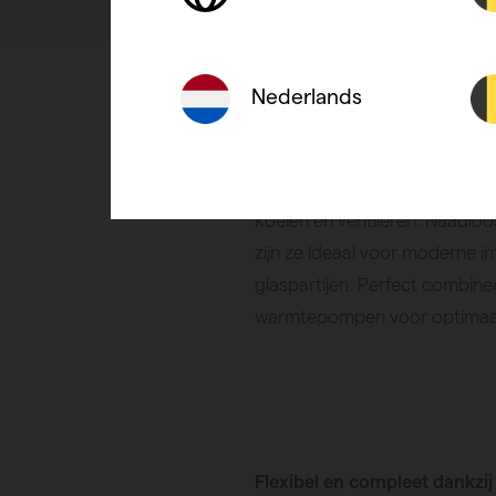
Nederlands
Discreet comfort met maxima
De Ascotherm vloerconvecto
elegante oplossing voor ener
koelen en ventileren. Naadloos
zijn ze ideaal voor moderne i
glaspartijen. Perfect combin
warmtepompen voor optimaal
Flexibel en compleet dankzi