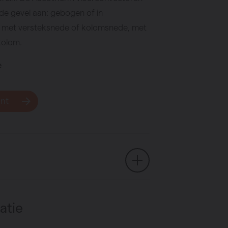
de gevel aan: gebogen of in
met versteksnede of kolomsnede, met
kolom.
e
unt
atie