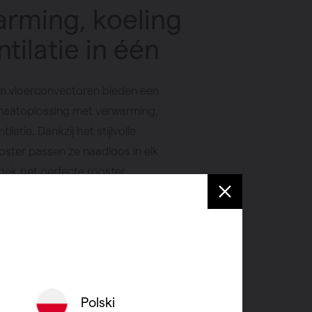
rming, koeling
ntilatie in één
 vloerconvectoren bieden een
maatoplossing met verwarming,
ilatie. Dankzij het stijlvolle
oster passen ze naadloos in elk
tdek het perfecte rooster
r voor jouw ruimte en bekijk de
ren prijzen voor een efficiënte en
warmingsoplossing.
 verkooppunt
Polski