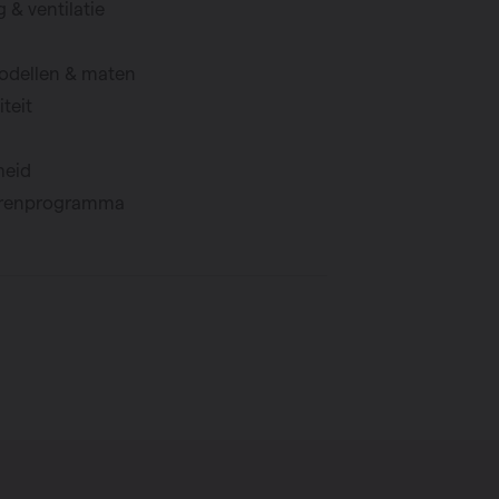
 & ventilatie
odellen & maten
teit
heid
orenprogramma