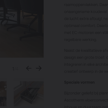
raamoppervlakken. Daa
onaangename koudeval da
de lucht extra afbuigt n
optimaal comfort. Daarbi
met EC-motoren een still
regelbare werking.
Naast de kwalitatieve af
design een grote troef: 
integreren in elke archi
1
/4
creatief ontwerp in de w
Speciale vormen
Bijzonder geliefd bij pla
Ascotherm vloerconvect
inbouw en duurzaam geb