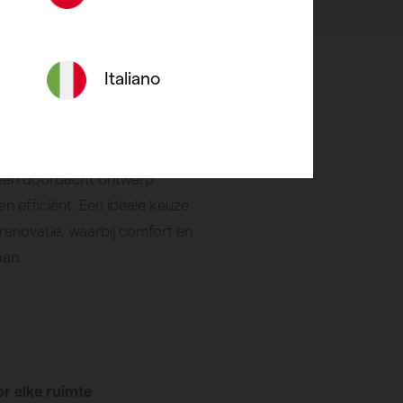
Italiano
llatie
toren zijn ontworpen met
 gedachten. Dankzij slimme
een doordacht ontwerp
 en efficiënt. Een ideale keuze
renovatie, waarbij comfort en
aan.
or elke ruimte