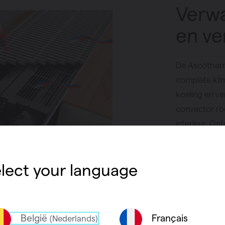
Verwa
en ve
De Ascotherm
complete kli
koeling en vent
convector ro
interieur. On
vloerconvecto
vloerconvecto
lect your language
elegante ver
Vind een
België
Français
(Nederlands)