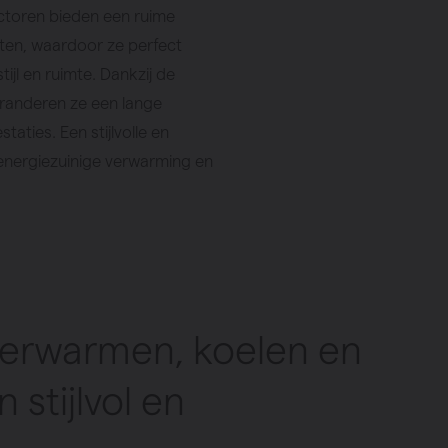
toren bieden een ruime
ten, waardoor ze perfect
stijl en ruimte. Dankzij de
randeren ze een lange
taties. Een stijlvolle en
energiezuinige verwarming en
verwarmen, koelen en
stijlvol en