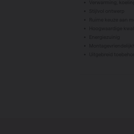
Verwarming, koeling
Stijlvol ontwerp
Ruime keuze aan m
Hoogwaardige kwali
Energiezuinig
Montagevriendelijk
Uitgebreid toebeh