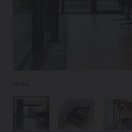
Verwarming
Ventileren
Warmtepompen
Brugman
paneelradiatoren
Media