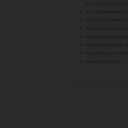
in combinatie met 
Voor lagetemperat
Fluisterstille werkin
Modulerende ventila
Met koper/alumini
Energie-efficiënte 
Touch display met i
Overschilderbaar