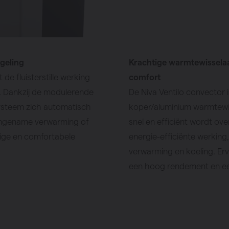
egeling
Krachtige warmtewisselaa
de fluisterstille werking
comfort
r. Dankzij de modulerende
De Niva Ventilo convector 
systeem zich automatisch
koper/aluminium warmtewi
aangename verwarming of
snel en efficiënt wordt ov
tige en comfortabele
energie-efficiënte werking
verwarming en koeling. Er
een hoog rendement en een