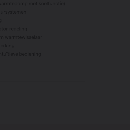
warmtepomp met koelfunctie)
uursystemen
g
tor-regeling
um warmtewisselaar
werking
ntuïtieve bediening