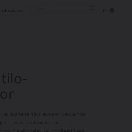
rofessioneel
NL
punt
tilo-
gen
or
na jaar terrein in nieuwe en bestaande
jn het er dan ook over eens: dit is dé
omst. De eindgebruiker profiteert twee