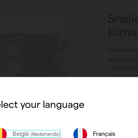
Snell
klima
De Niva Ventil
oplossing voo
sneltempo be
temperatuur,
verwarming 
slaapkamer. 
lect your language
en de Niva Ve
comfort.
België
Français
(Nederlands)
Vind een