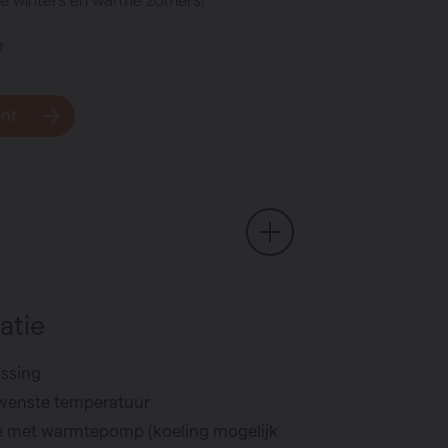
e
unt
atie
ossing
wenste temperatuur
ie met warmtepomp (koeling mogelijk