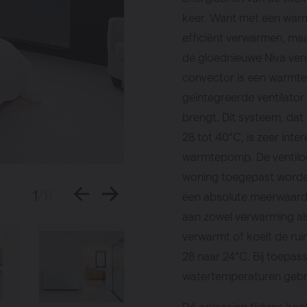
keer. Want met een warm
efficiënt verwarmen, ma
de gloednieuwe Niva vent
convector is een warmtew
geïntegreerde ventilator
brengt. Dit systeem, da
28 tot 40°C, is zeer inte
warmtepomp. De ventiloc
woning toegepast worde
1
/11
een absolute meerwaard
aan zowel verwarming als
verwarmt of koelt de ruim
28 naar 24°C. Bij toepas
watertemperaturen gebru
Dé oplossing tijdens ko