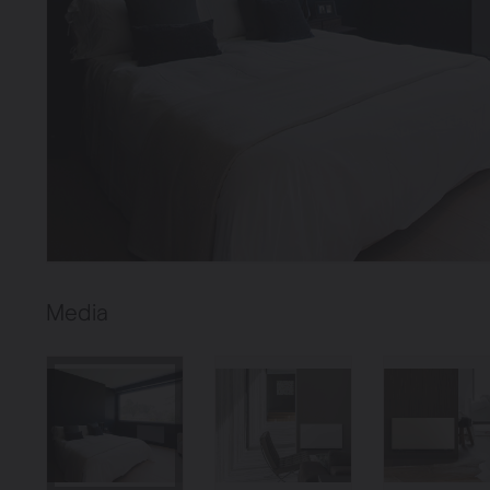
Verwarming
Ventileren
Warmtepompen
Brugman
paneelradiatoren
Media