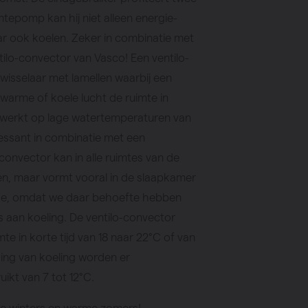
tepomp kan hij niet alleen energie-
ar ook koelen. Zeker in combinatie met
ilo-convector van Vasco! Een ventilo-
isselaar met lamellen waarbij een
 warme of koele lucht de ruimte in
t werkt op lage watertemperaturen van
ressant in combinatie met een
onvector kan in alle ruimtes van de
n, maar vormt vooral in de slaapkamer
e, omdat we daar behoefte hebben
 aan koeling. De ventilo-convector
te in korte tijd van 18 naar 22°C of van
sing van koeling worden er
ikt van 7 tot 12°C.
ele winters en warme zomers!