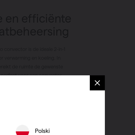
e en efficiënte
atbeheersing
o convector is de ideale 2-in-1
r verwarming en koeling. In
reikt de ruimte de gewenste
 perfect voor een convector
badkamer of convector verwarming
Ontdek de ventilo convectoren prijs
ntilo convector prijs voor optimaal
Polski
 verkooppunt