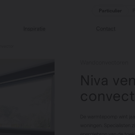
Particulier
P
Inspiratie
Contact
onvector
Lees onze blog
Vind een verkoop
We helpen graag
Vasco huis
Wandconvectoren
verder
Vasco kleuren
Niva ven
Veel gestelde vra
Instructie video
convect
De warmtepomp wint jaar 
woningen. Specialisten zi
energiebron van de toek