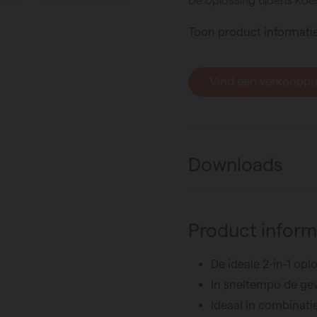
Toon product informati
Vind een verkoopp
Downloads
Product inform
De ideale 2-in-1 opl
In sneltempo de ge
Ideaal in combinat