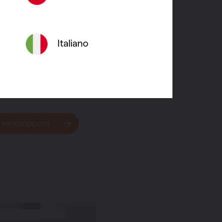
ingssensor die automatisch een
a instelt op basis van jouw
. Daarnaast kun je kiezen uit vooraf
Italiano
eekprogramma’s, volledig
ar wens. Zo geniet je altijd van
fort en energiezuinige verwarming
ig verbruik.
 verkooppunt