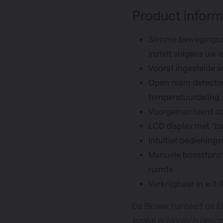
Product inform
Slimme bewegingss
instelt volgens uw
Vooraf ingestelde 
Open raam detectie:
temperatuurdaling
Voorgemonteerd op 
LCD display met "ba
Intuïtief bediening
Manuele boostfunct
ruimte
Verkrijgbaar in wit 
De Blower hanteert de Eur
inzake ecologisch desig