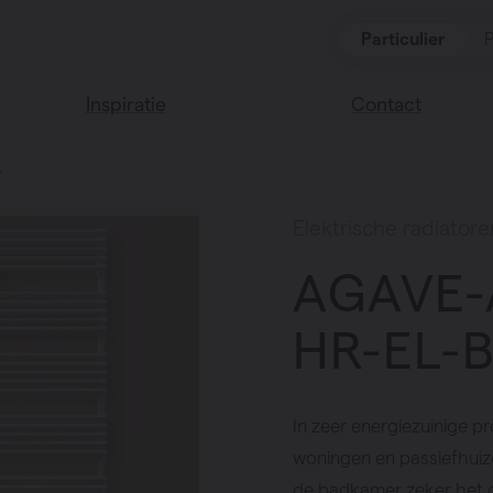
Particulier
P
Inspiratie
Contact
A
Lees onze blog
Vind een verkoop
We helpen graag
Vasco huis
Elektrische radiatore
verder
Vasco kleuren
AGAVE-
Veel gestelde vra
Instructie video
HR-EL-B
In zeer energiezuinige pr
woningen en passiefhuize
de badkamer zeker het 