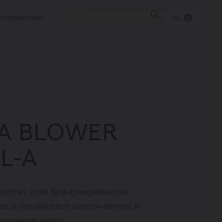
rofessioneel
NL
punt
n
A BLOWER
gen
L-A
ojecten, zoals Bijna-EnergieNeutrale-
n, is een elektrisch warmte-element in
overwegen waard.