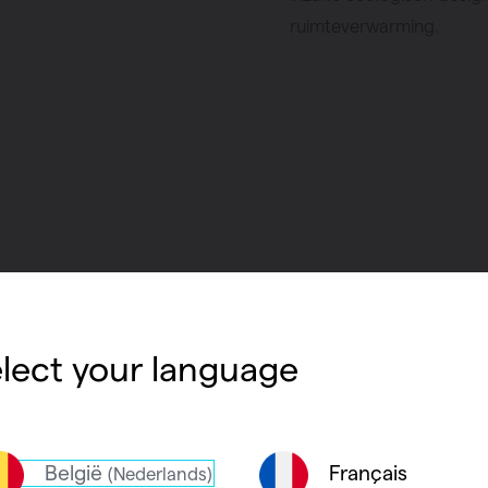
ruimteverwarming.
Intel
lect your language
op m
De Vasco Aga
België
Français
(Nederlands)