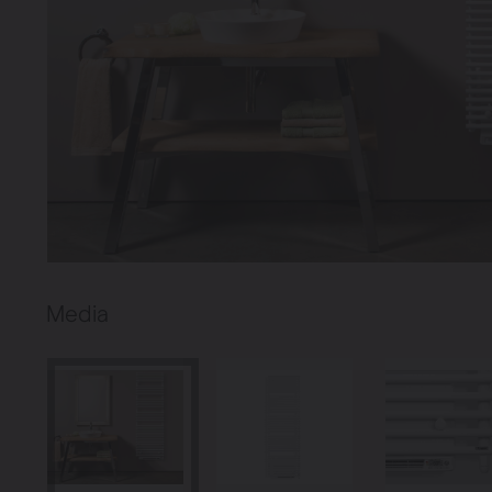
Verwarming
Ventileren
Warmtepompen
Brugman
paneelradiatoren
Media