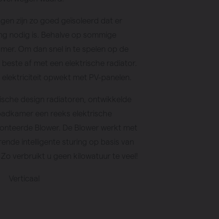
en zijn zo goed geïsoleerd dat er
ng nodig is. Behalve op sommige
mer. Om dan snel in te spelen op de
beste af met een elektrische radiator.
 elektriciteit opwekt met PV-panelen.
ische design radiatoren, ontwikkelde
badkamer een reeks elektrische
onteerde Blower. De Blower werkt met
nde intelligente sturing op basis van
Zo verbruikt u geen kilowatuur te veel!
Verticaal