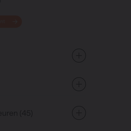
e
unt
euren (45)