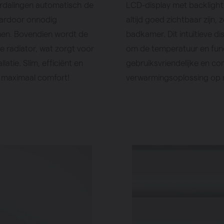
urdalingen automatisch de
LCD-display met backlight,
aardoor onnodig
altijd goed zichtbaar zijn, 
men. Bovendien wordt de
badkamer. Dit intuïtieve d
 radiator, wat zorgt voor
om de temperatuur en func
latie. Slim, efficiënt en
gebruiksvriendelijke en co
 maximaal comfort!
verwarmingsoplossing op 