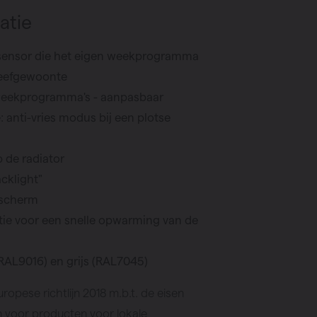
atie
ensor die het eigen weekprogramma
 leefgewoonte
weekprogramma's - aanpasbaar
 anti-vries modus bij een plotse
de radiator
cklight"
sscherm
ie voor een snelle opwarming van de
(RAL9016) en grijs (RAL7045)
opese richtlijn 2018 m.b.t. de eisen
n voor producten voor lokale