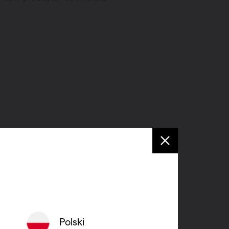
ligente warmte
aat
ve Blower is uitgerust met een
Polski