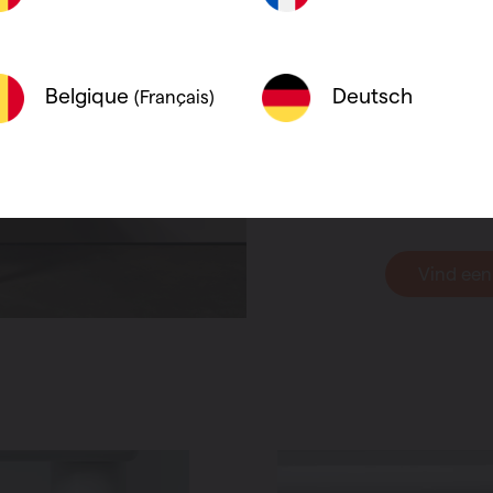
slimme beweg
weekprogramm
leefgewoonten
Deutsch
Belgique
(Français)
ingestelde w
aanpasbaar na
optimaal com
zonder onnod
Vind een