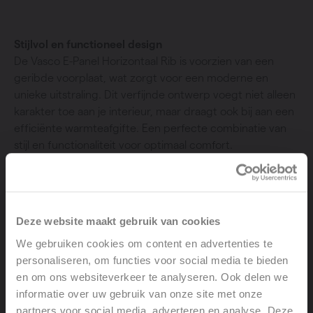
Stijlvol en functioneel design
De Vasco E-Panel Horizontaal Rib is voorzien van een
geribde voorplaat, wat zorgt voor een moderne en
unieke uitstraling. Dit verfijnde ontwerp voegt niet alleen
karakter toe aan je interieur, maar draagt ook bij aan een
efficiënte warmteafgifte. Een perfecte combinatie van
stijl en functionaliteit voor optimaal comfort.
Kleuren op maat van jouw interieur
De Vasco E-Panel Horizontaal Rib is verkrijgbaar in diverse
hedendaagse kleuren, zodat hij perfect aansluit bij elke
Deze website maakt gebruik van cookies
interieurstijl. Of je nu kiest voor een neutrale tint of een
We gebruiken cookies om content en advertenties te
opvallende kleur, deze radiator combineert
personaliseren, om functies voor social media te bieden
functionaliteit met esthetiek en biedt een stijlvolle, op
en om ons websiteverkeer te analyseren. Ook delen we
maat gemaakte verwarmingsoplossing.
informatie over uw gebruik van onze site met onze
partners voor social media, adverteren en analyse. Deze