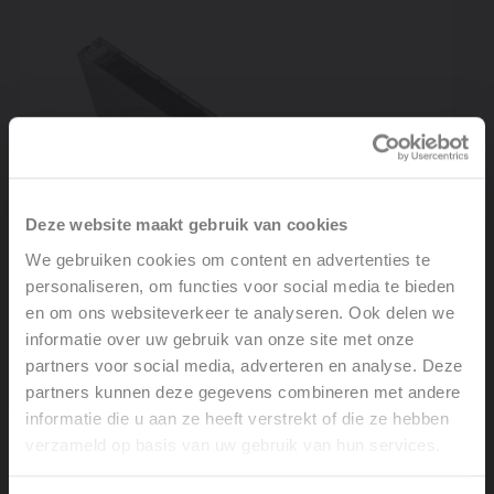
Deze website maakt gebruik van cookies
We gebruiken cookies om content en advertenties te
personaliseren, om functies voor social media te bieden
en om ons websiteverkeer te analyseren. Ook delen we
informatie over uw gebruik van onze site met onze
partners voor social media, adverteren en analyse. Deze
partners kunnen deze gegevens combineren met andere
informatie die u aan ze heeft verstrekt of die ze hebben
Krachtige warmte, fluisterstil comfort
verzameld op basis van uw gebruik van hun services.
Welcome, please select your
De Vasco Elia is uitgerust met fluisterstille ventilatoren,
language
waardoor je geniet van een efficiënte warmteafgifte