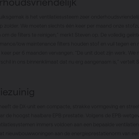
houdsvriendelijk
iksgemak is het ventilatiesysteem zeer onderhoudsvriendeli
op zolder. We moeten slechts één keer per maand onze stofz
om de filters te reinigen,” merkt Steven op. De volledig geïn
mance/low maintenance filters houden stof en vuil tegen en 
n keer per 6 maanden vervangen. “De unit doet zijn werk. We
erschil in ons binnenklimaat dat nu erg aangenaam is,” vertelt 
iezuinig
eeft de DX-unit een compacte, strakke vormgeving en streef 
ar de hoogst haalbare EPB prestatie. Volgens de EPB-wetge
tilatiesystemen immers voldoen aan een bepaalde ventilatien
dat nieuwbouwwoningen aan de energieprestatienorm van ee