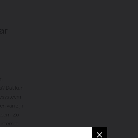
ar
en
is? Dat kan!
iesysteem
en van zijn
steem. Zo
 internet
 wat