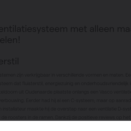
entilatiesysteem met alleen ma
elen!
erstil
ystemen zijn verkrijgbaar in verschillende vormen en maten. E
ysteem dat fluisterstil, energiezuinig en onderhoudsvriendelijk 
teldoorn uit Oudenaarde plaatste onlangs een Vasco ventilat
n verbouwing. Eerder had hij al een C-systeem, maar op aanrad
n installateur maakte hij de overstap naar een ventilatie D-sy
 de roosters in de ramen. Dankzij de positieve reviews op het
teen verkocht om een gloednieuw ventilatiesysteem met heel