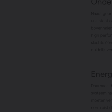
Onder
Naast gebru
unit staat 
bovenhalen 
high perfor
slechts éé
duidelijk v
Energ
Daarnaast h
systeem na
moeten ven
norm eist 