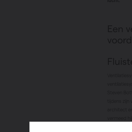
lucht.
Een v
voord
Fluist
Ventilaties
ventilaties
Steven Bot
tijdens zij
architect e
vermeed hij
was hij me