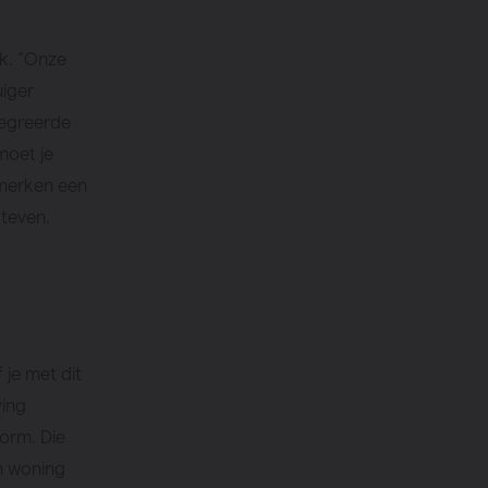
jk. “Onze
uiger
tegreerde
moet je
 merken een
Steven.
je met dit
ving
orm. Die
n woning