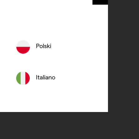
hinder die
. De Vasco
Polski
k om met
tphone. Het
Italiano
uw en ik
m hoger.
t meer in