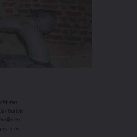
ucht van
aar buiten
eerlijk en
 gezonde