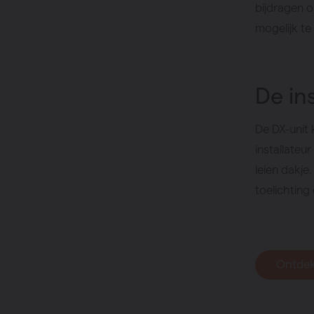
bijdragen o
mogelijk 
De ins
De DX-unit 
installateu
leien dakj
toelichting
Ontdek