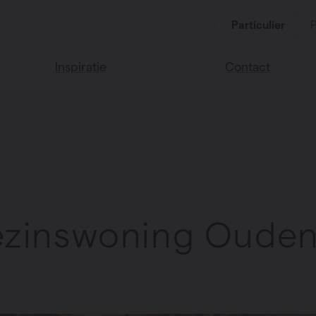
Particulier
P
Inspiratie
Contact
Lees onze blog
Vind een verkoop
We helpen graag
Vasco huis
verder
Vasco kleuren
Veel gestelde vra
Instructie video
zinswoning Oude