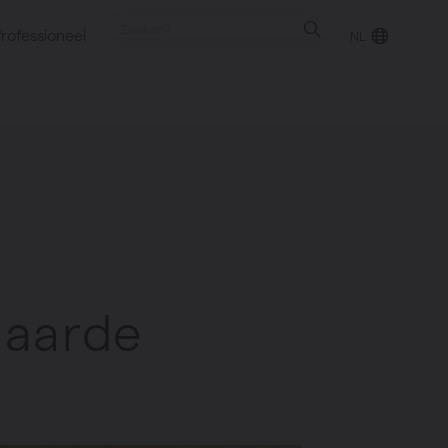
rofessioneel
NL
punt
gen
naarde