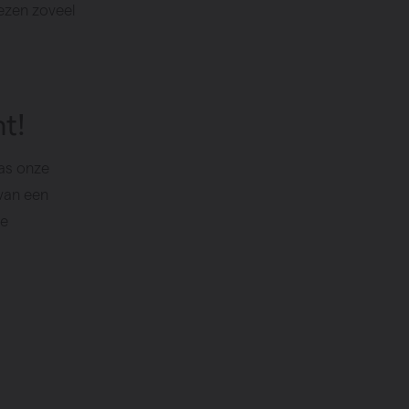
iezen zoveel
nt!
was onze
 van een
ke