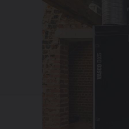
Verwarming
Ventileren
Warmtepompen
Brugman
paneelradiatoren