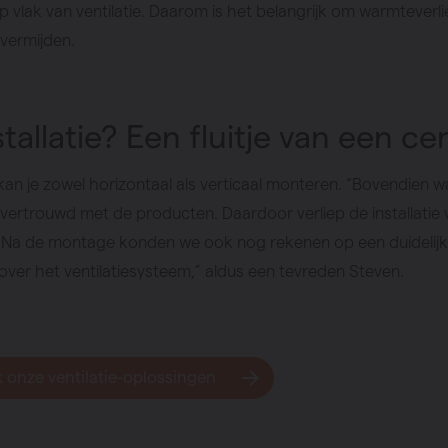
p vlak van ventilatie. Daarom is het belangrijk om warmteverl
te vermijden.
tallatie? Een fluitje van een ce
kan je zowel horizontaal als verticaal monteren. “Bovendien 
r vertrouwd met de producten. Daardoor verliep de installatie
e. Na de montage konden we ook nog rekenen op een duidelij
 over het ventilatiesysteem,” aldus een tevreden Steven.
 onze ventilatie-oplossingen