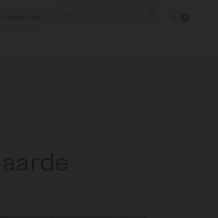
rofessioneel
NL
punt
gen
naarde