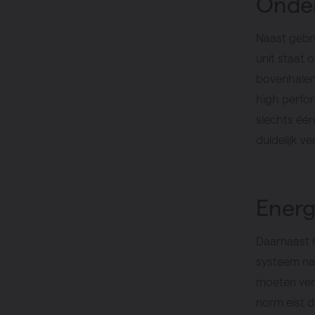
Onder
Naast gebru
unit staat 
bovenhalen 
high perfor
slechts éé
duidelijk v
Energ
Daarnaast h
systeem na
moeten ven
norm eist 