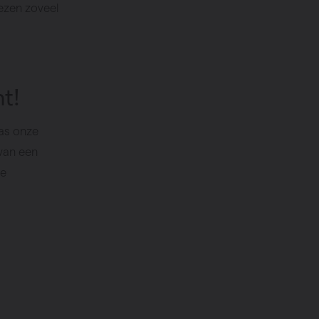
iezen zoveel
nt!
was onze
 van een
ke