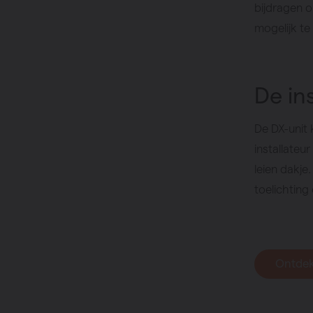
bijdragen o
mogelijk 
De ins
De DX-unit 
installateu
leien dakj
toelichting
Ontdek