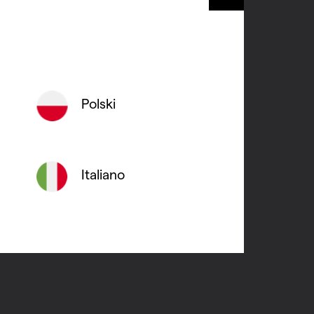
hinder die
. De Vasco
Polski
k om met
tphone. Het
Italiano
uw en ik
m hoger.
t meer in