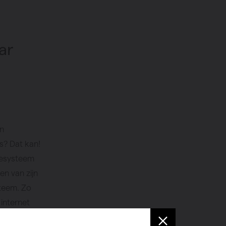
ar
en
is? Dat kan!
iesysteem
en van zijn
steem. Zo
 internet
 wat