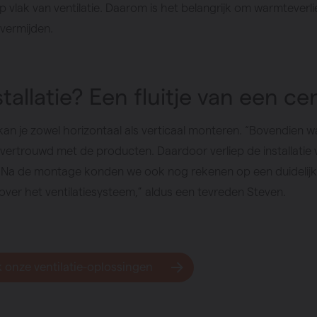
p vlak van ventilatie. Daarom is het belangrijk om warmteverl
te vermijden.
tallatie? Een fluitje van een ce
kan je zowel horizontaal als verticaal monteren. “Bovendien 
r vertrouwd met de producten. Daardoor verliep de installatie
e. Na de montage konden we ook nog rekenen op een duidelij
 over het ventilatiesysteem,” aldus een tevreden Steven.
 onze ventilatie-oplossingen