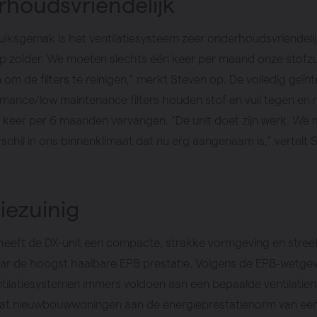
houdsvriendelijk
iksgemak is het ventilatiesysteem zeer onderhoudsvriendeli
op zolder. We moeten slechts één keer per maand onze stofz
om de filters te reinigen,” merkt Steven op. De volledig geïn
mance/low maintenance filters houden stof en vuil tegen en 
n keer per 6 maanden vervangen. “De unit doet zijn werk. We
erschil in ons binnenklimaat dat nu erg aangenaam is,” vertelt 
iezuinig
eeft de DX-unit een compacte, strakke vormgeving en streef 
ar de hoogst haalbare EPB prestatie. Volgens de EPB-wetge
tilatiesystemen immers voldoen aan een bepaalde ventilatien
dat nieuwbouwwoningen aan de energieprestatienorm van ee