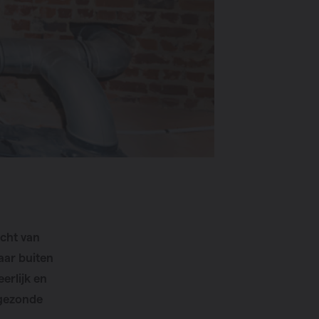
ucht van
aar buiten
eerlijk en
 gezonde