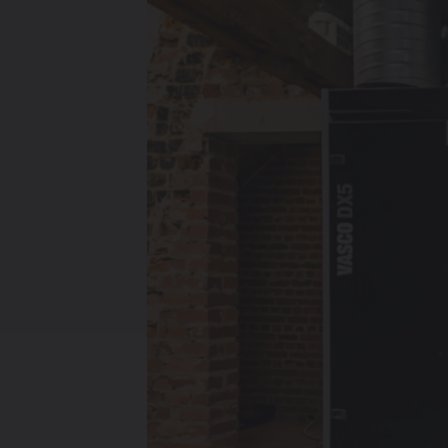
Verwarming
Ventileren
Warmtepompen
Brugman
paneelradiatoren