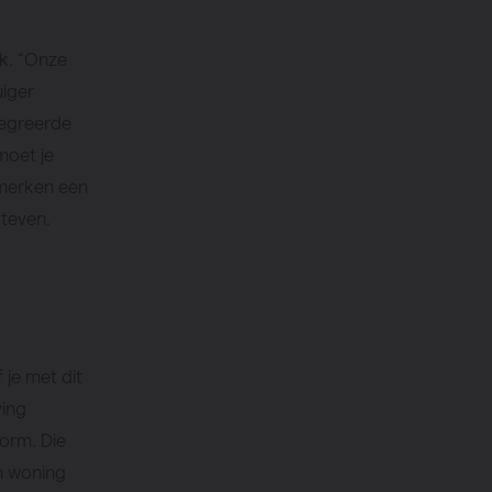
jk. “Onze
uiger
tegreerde
moet je
 merken een
Steven.
je met dit
ving
orm. Die
n woning