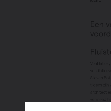
lucht.
Een v
voord
Fluist
Ventilaties
ventilaties
Steven Bot
tijdens zij
architect e
vermeed hij
was hij me