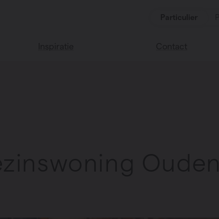
Particulier
P
Inspiratie
Contact
Lees onze blog
Vind een verkoop
We helpen graag
Vasco huis
verder
Vasco kleuren
Veel gestelde vra
Instructie video
zinswoning Oude