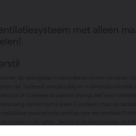
entilatiesysteem met alleen ma
elen!
erstil
ystemen zijn verkrijgbaar in verschillende vormen en maten. E
ysteem dat fluisterstil, energiezuinig en onderhoudsvriendelijk 
teldoorn uit Oudenaarde plaatste onlangs een Vasco ventilat
n verbouwing. Eerder had hij al een C-systeem, maar op aanrad
n installateur maakte hij de overstap naar een ventilatie D-sy
 de roosters in de ramen. Dankzij de positieve reviews op het
teen verkocht om een gloednieuw ventilatiesysteem met heel