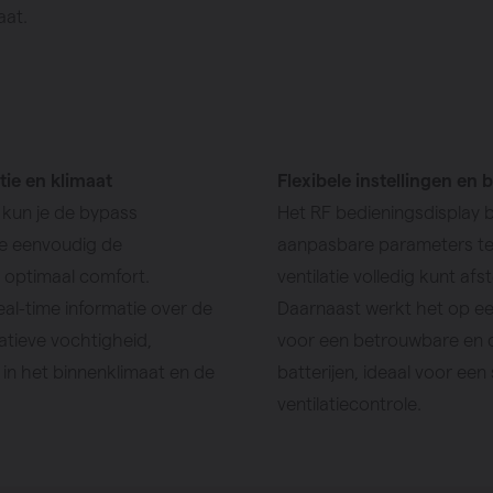
aat.
tie en klimaat
Flexibele instellingen en
 kun je de bypass
Het RF bedieningsdisplay 
je eenvoudig de
aanpasbare parameters te 
 optimaal comfort.
ventilatie volledig kunt a
eal-time informatie over de
Daarnaast werkt het op ee
tieve vochtigheid,
voor een betrouwbare en 
t in het binnenklimaat en de
batterijen, ideaal voor een 
ventilatiecontrole.