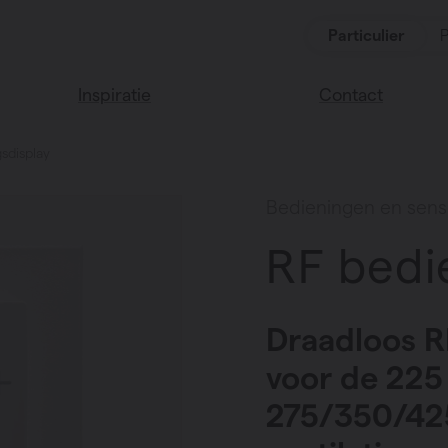
Particulier
P
Inspiratie
Contact
sdisplay
Lees onze blog
Vind een verkoop
We helpen graag
Vasco huis
Bedieningen en sen
verder
Vasco kleuren
RF bedi
Veel gestelde vra
Instructie video
Draadloos R
voor de 22
275/350/42