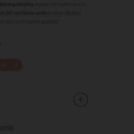
ieningsdisplay
maakt het beheren van
 (H) ventilatie-units
snel en intuïtief.
or een optimaal en gezond
e
unt
atie