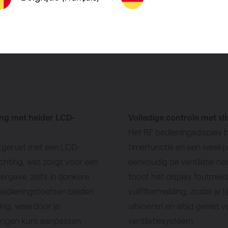
om het binne
Vind een
ing met helder LCD-
Volledige controle met s
Het RF bedieningsdisplay b
itgerust met een LCD-
timerfunctie en een week
hting, wat zorgt voor een
eenvoudig de ventilatie na
ergave, zelfs in donkere
toont het display foutmel
bedieningstoetsen bieden
vuilfiltermelding, zodat je
ning, waardoor je
uitvoeren en altijd geniet
llingen kunt aanpassen
ventilatiesysteem.