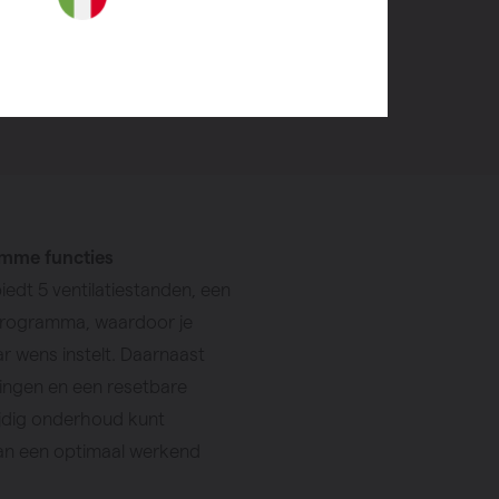
nklimaat optimaal te beheren.
 verkooppunt
limme functies
iedt 5 ventilatiestanden, een
programma, waardoor je
ar wens instelt. Daarnaast
dingen en een resetbare
 tijdig onderhoud kunt
 van een optimaal werkend