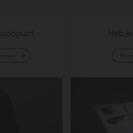
kooppunt
Heb je
ppunten
Neem 