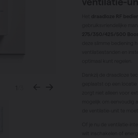
ventilatie-un
Het
draadloze RF bedie
gebruiksvriendelijke ma
275/350/425/500 Boost 
deze slimme bediening he
ventilatiestanden en inst
optimaal kunt regelen.
Dankzij de draadloze tec
geplaatst op een locatie 
1
/3
zorgt niet alleen voor e
mogelijk om eenvoudig a
de ventilatie-unit te moet
Of je nu de ventilatie-in
wilt inschakelen of energ