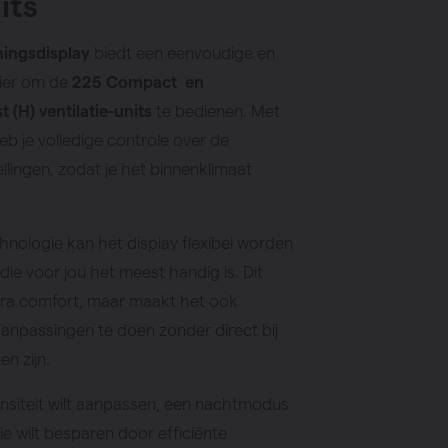
its
ningsdisplay
biedt een eenvoudige en
nier om de
225 Compact en
(H) ventilatie-units
te bedienen. Met
b je volledige controle over de
ellingen, zodat je het binnenklimaat
hnologie kan het display flexibel worden
die voor jou het meest handig is. Dit
xtra comfort, maar maakt het ook
anpassingen te doen zonder direct bij
en zijn.
tensiteit wilt aanpassen, een nachtmodus
ie wilt besparen door efficiënte