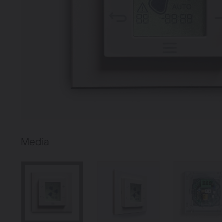
Verwarming
Ventileren
Warmtepompen
Brugman
paneelradiatoren
Media