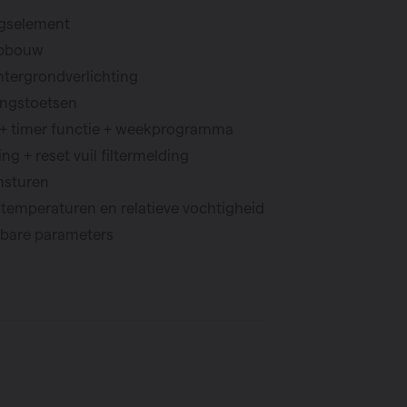
ngselement
opbouw
htergrondverlichting
ingstoetsen
n + timer functie + weekprogramma
g + reset vuil filtermelding
nsturen
emperaturen en relatieve vochtigheid
sbare parameters