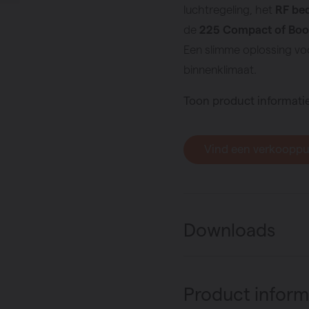
luchtregeling, het
RF bed
de
225 Compact of Boost
Een slimme oplossing vo
binnenklimaat.
Toon product informati
Vind een verkoopp
Downloads
Product inform