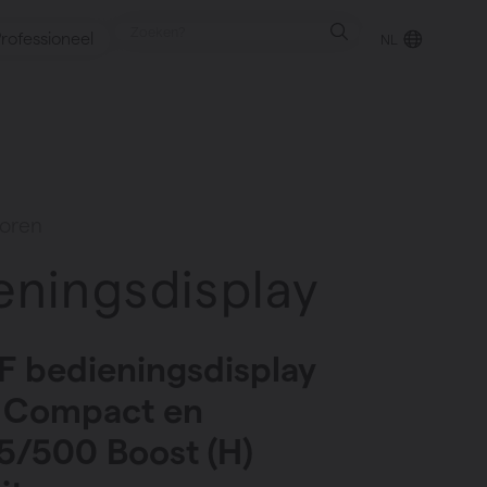
rofessioneel
NL
punt
soren
eningsdisplay
gen
F bedieningsdisplay
5 Compact en
5/500 Boost (H)