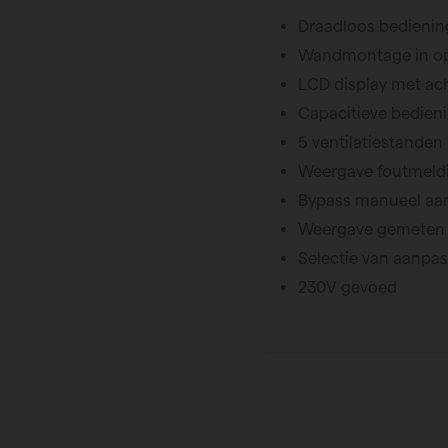
Draadloos bedieni
Wandmontage in 
LCD display met ac
Capacitieve bedien
5 ventilatiestande
Weergave foutmeldin
Bypass manueel aa
Weergave gemeten t
Selectie van aanpa
230V gevoed