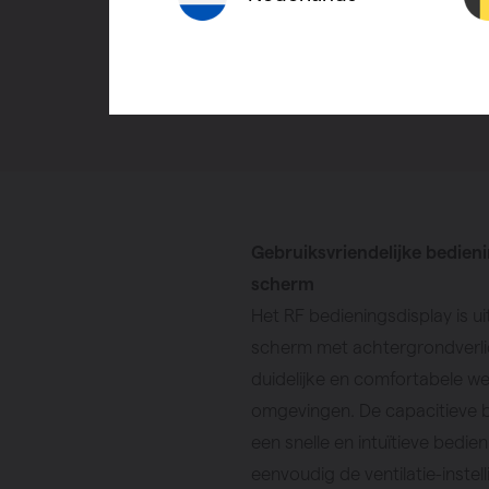
Gebruiksvriendelijke bedien
scherm
Het RF bedieningsdisplay is u
scherm met achtergrondverlic
duidelijke en comfortabele we
omgevingen. De capacitieve 
een snelle en intuïtieve bedie
eenvoudig de ventilatie-inste