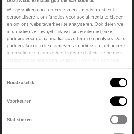
Deze website maakt gebruik van cookies
communication, parameter settings, ... via App
We gebruiken cookies om content en advertenties te
Push button for torque procedure, Boost and
personaliseren, om functies voor social media te bieden
manual control
en om ons websiteverkeer te analyseren. Ook delen we
Expandable climate control to hydraulic radiators,
informatie over uw gebruik van onze site met onze
ventilation and underfloor heating
partners voor social media, adverteren en analyse. Deze
LED feedback
partners kunnen deze gegevens combineren met andere
Maximum switchable power: 2000W
informatie die u aan ze heeft verstrekt of die ze hebben
Colour:
verzameld op basis van uw gebruik van hun services.
Welcome, please select your
receiver: RAL9016 or RAL7047
language
Temperature sensor: RAL9016
Toestemmingsselectie
Power supply:
Noodzakelijk
receiver: 230VAC
English
Nederlands
temperature sensor: battery CR2032
Voorkeuren
België
Français
Statistieken
Polski
Belgique