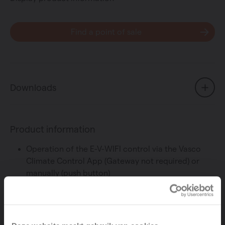
Find a point of sale
Downloads
Product information
Operation of the E-V-WIFI control via the Vasco
Climate Control App (Gateway not required) or
manually (push button)
Individual weekly and daily programming based on
living patterns
Temperature measurement via Bluetooth sensor
Display temperature, battery status,