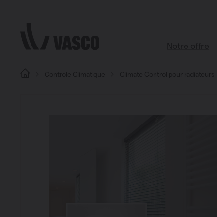
Aller directement au contenu
Notre offre
Controle Climatique
Climate Control pour radiateurs
Tous les pr
Boutique d’ac
Salle de bains
Salon
Cuisine
Chambre à c
Toutes les piè