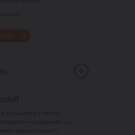
portes et fenêtres).
s produit
 vente
ts
roduit
la commande E-V-WIFI via
 Climate Control (passerelle non
lement (bouton poussoir)