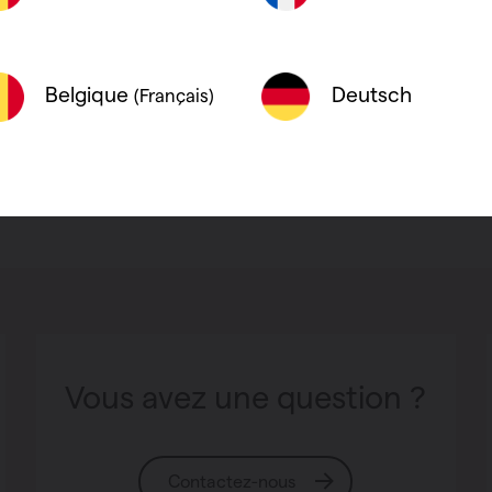
récepteur : 23
capteur de temp
Deutsch
Belgique
(Français)
Vous avez une question ?
Contactez-nous