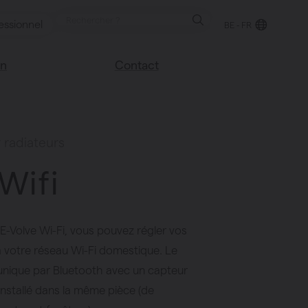
essionnel
BE - FR
on
Contact
Trouver un point de
e blog
vente
sco
 radiateurs
Nous sommes heureux
Vasco
de vous aider
Wifi
Foire aux questions
 E-Volve Wi-Fi, vous pouvez régler vos
ia votre réseau Wi-Fi domestique. Le
que par Bluetooth avec un capteur
installé dans la même pièce (de