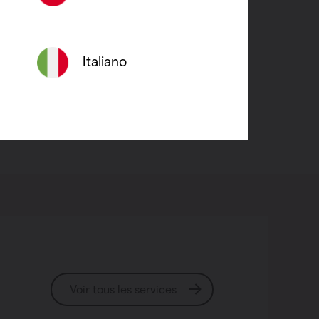
0VAC
érature : pile CR2032
Italiano
Voir tous les services