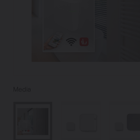
Chauffage
Ventiler
Pompes à c
Radiateurs à 
Superia
Media