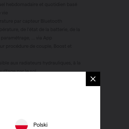
el hebdomadaire et quotidien basé
 vie
rature par capteur Bluetooth
rature, de l'état de la batterie, de la
aramétrage, ... via App
ur procédure de couple, Boost et
ible aux radiateurs hydrauliques, à la
auffage par le sol.
e commutable : 2000W
L9016 ou RAL7047
rature : RAL9016
que :
Polski