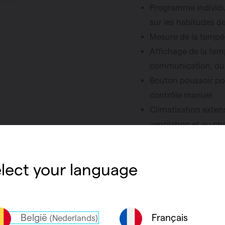
Programme individu
sur les habitudes de
Mesure de la tempé
Affichage de la tempé
communication, du p
Bouton poussoir po
contrôle manuel
Climatisation extens
ventilation et au ch
Feedback LED
Puissance maximal
lect your language
Couleur :
récepteur : RA
Sonde de tempé
Alimentation électri
België
Français
(Nederlands)