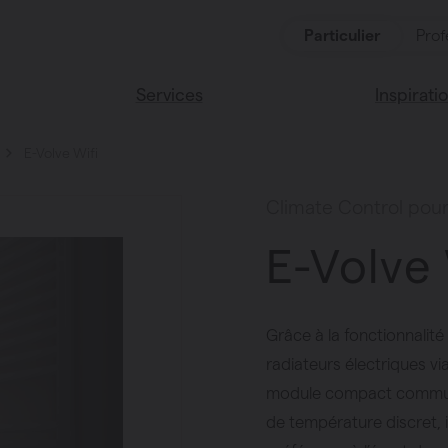
Particulier
Prof
Services
Inspirati
E-Volve Wifi
oduits
Services
Lisez notr
Maison Va
cessoires
Climate Control pour
Couleurs 
E-Volve 
Grâce à la fonctionnalité
radiateurs électriques v
oucher
module compact communi
ces
de température discret, 