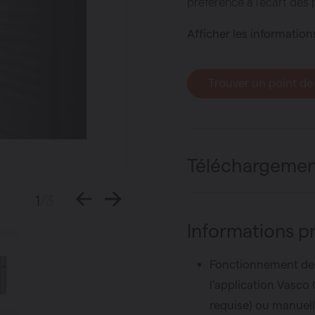
préférence à l’écart des 
Afficher les information
haleur
panneaux
Trouver un point de
Téléchargemen
1
/3
Informations p
Fonctionnement de 
l'application Vasco
requise) ou manuel