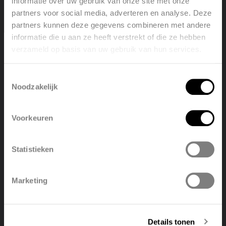
informatie over uw gebruik van onze site met onze
partners voor social media, adverteren en analyse. Deze
partners kunnen deze gegevens combineren met andere
informatie die u aan ze heeft verstrekt of die ze hebben
verzameld op basis van uw gebruik van hun services.
Welcome, please select your
language
Toestemmingsselectie
Noodzakelijk
English
Nederlands
Voorkeuren
België
Français
Statistieken
Did you know that the Vasco Product
Polski
Belgique
Configurator is also available for iOS?
Marketing
Deutsch
Italiano
Details tonen