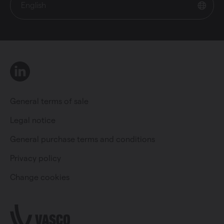
English
LinkedIn
General terms of sale
Legal notice
General purchase terms and conditions
Private individual
Professional
Privacy policy
Change cookies
Change language
English