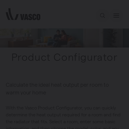
Directly to content
Our offer
Product Configurator
Inspiration
Contact
Calculate the ideal heat output per room to
warm your home
With the Vasco Product Configurator, you can quickly
determine the heat output required for a room and find
the radiator that fits. Select a room, enter some basic
information, and then choose the model, color, and any