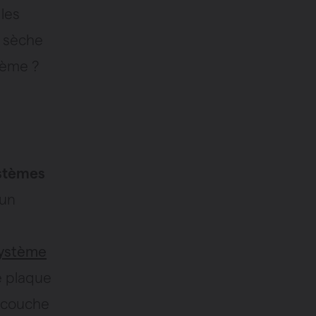
 les
e sèche
tème ?
stèmes
 un
ystème
e plaque
a couche