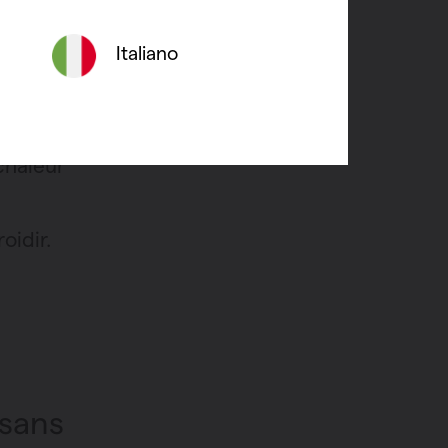
e votre
Italiano
des
chaleur
oidir.
 sans