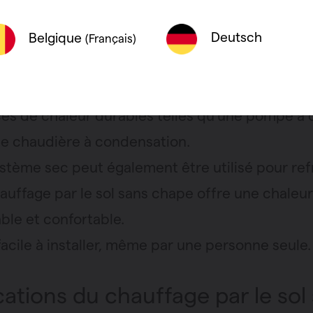
 il n’y a pas de chape, le temps de réaction d
fage par le sol est nettement plus court.
Deutsch
Belgique
(Français)
sation d’eau à très basses températures.
stème sec est parfaitement combinable avec 
es de chaleur durables telles qu’une pompe à 
e chaudière à condensation.
stème sec peut également être utilisé pour refr
auffage par le sol sans chape offre une chaleur
ble et confortable.
facile à installer, même par une personne seule.
cations du chauffage par le sol