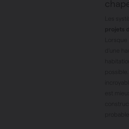
chap
Les syst
projets 
Lorsque 
d’une ha
habitatio
possible
incroyab
est mieu
construc
probablem