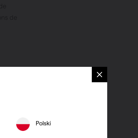
 de
ions de
ar le sol
.
) exigée
Polski