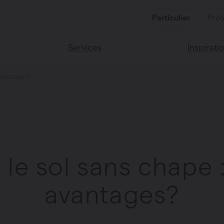
Particulier
Prof
Services
Inspirati
 avantages?
oduits
Services
Lisez notr
Maison Va
cessoires
Couleurs 
le sol sans chape :
oucher
avantages?
ces