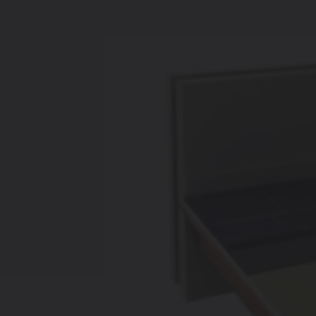
Chauffage
Ventiler
Pompes à c
Radiateurs à 
Superia