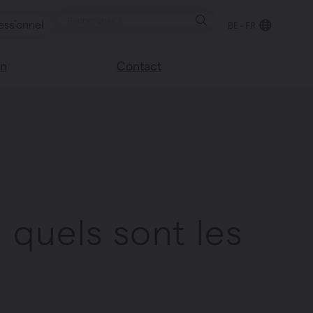
essionnel
BE - FR
on
Contact
Trouver un point de
e blog
vente
sco
Nous sommes heureux
Vasco
de vous aider
Foire aux questions
 quels sont les