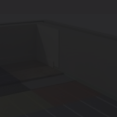
haleur
panneaux