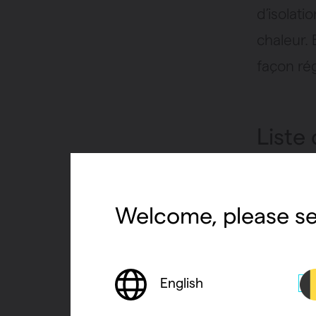
d’isolat
chaleur. 
façon rég
Liste
De plus 
avec un 
Welcome, please se
Pas b
La ha
English
est i