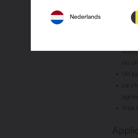
Comme
chauf
Nederlands
Utili
Un sy
sourc
ou un
Un sy
Le ch
agréa
Très 
Appli