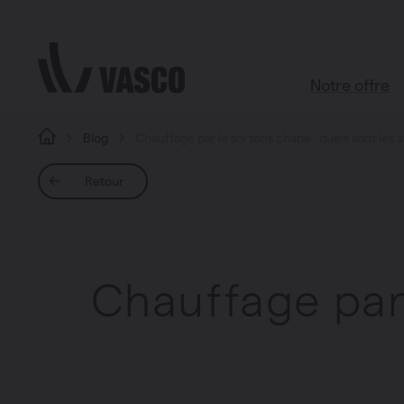
Aller directement au contenu
Notre offre
Blog
Chauffage par le sol sans chape : quels sont les
Tous les pr
Retour
Boutique d’ac
Salle de bains
Salon
Chauffage par 
Cuisine
Chambre à c
Toutes les piè