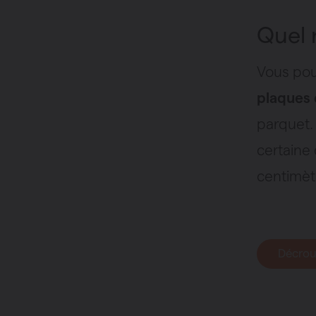
Quel 
Vous pou
plaques
parquet.
certaine 
centimèt
Décrouv