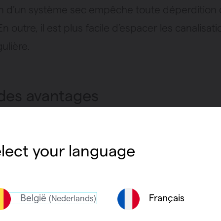
ion d’un système sec empêche toute déperdition
En outre, il est plus facile d’espacer les canalisat
ulière.
 des avantages
en plus de personnes optent pour un chauffage p
système sec. Quels en sont les
avantages
?
lect your language
esoin de chape humide ou de chape de ciment
uteur d’encastrement (ou hauteur de structure
België
Français
(Nederlands)
nférieure à celle d’un système humide.