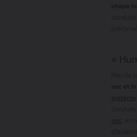
chape hu
conduite
préformé
« Hum
Peu de p
sec et 
système
conduite
sec
, en 
d’isolat