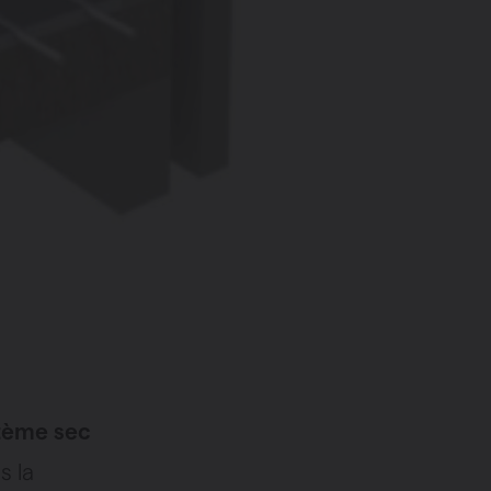
tème sec
s la