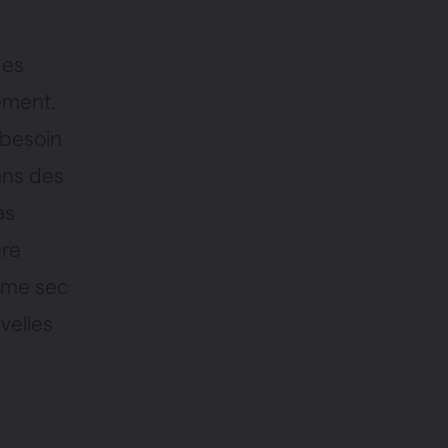
des
ement.
 besoin
ans des
as
ure
tème sec
velles