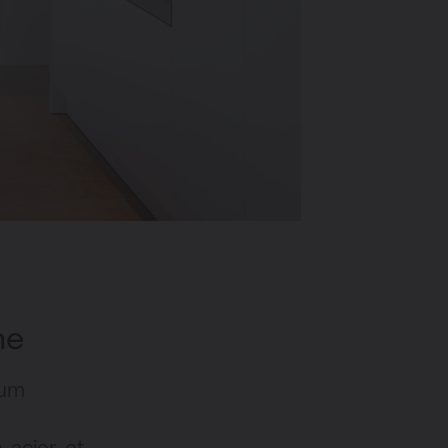
me
 acier et