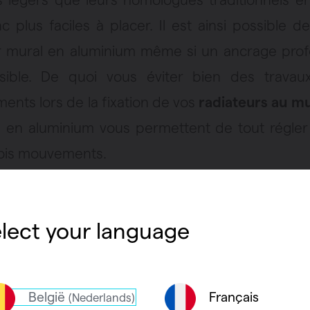
 plus faciles à placer. Il est ainsi possible de
r mural en aluminium même si un ancrage prof
sible. De quoi vous éviter bien des travau
ents lors de la fixation de vos
radiateurs au m
s en aluminium vous permettent de tout régle
ois mouvements.
nium antirouille
lect your language
ium
résiste à la rouille
. Il est donc le matériau pa
ateurs des pièces humides comme la salle de ba
België
Français
(Nederlands)