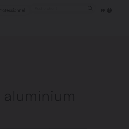
Professionnel
FR
reux
ntes
ur aluminium