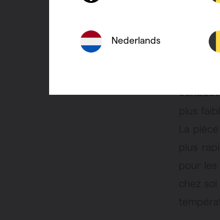
Nederlands
Condu
L’alumi
conduct
plus faib
La pièce
plus rap
pour les 
chez soi
températ