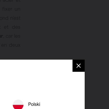
 fixer un
ond n’est
x et des
ur
, car les
r en deux
rfait pour
ins et la
Polski