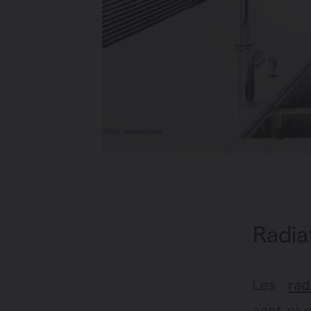
Radia
Les
rad
sont plu