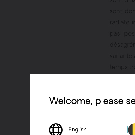
sont donc
radiateu
pas pos
désagrém
variante
temps tr
Alumi
Welcome, please se
L’alumin
les radi
English
cuisine.