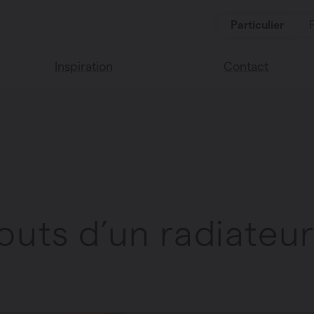
Particulier
Inspiration
Contact
Lisez notre blog
Points de vente
Nous sommes heu
Couleurs Vasco
de vous aider
Questions fréque
touts d’un radiate