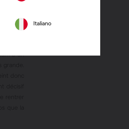
Italiano
st un
bon
nium a un
s grande.
eint donc
t décisif
e rentrer
ps que la